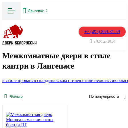
Лангепас
+7 (495) 859-31-59
с 9:00 до 20:00
Межкомнатные двери в стиле
кантри в Лангепасе
в стиле прованс
в скандинавском стиле
в стиле неоклассика
клас
Фильтр
По популярности