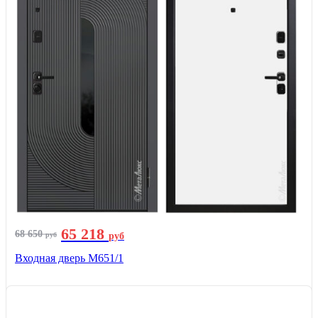
65 218
68 650
руб
руб
Входная дверь М651/1