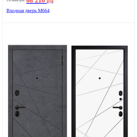
68 210
71 800
руб
руб
Входная дверь М664