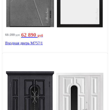
62 890
66 200
руб
руб
Входная дверь М757/1