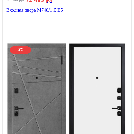
руб
руб
Входная дверь М748/1 Z Е5
-5%