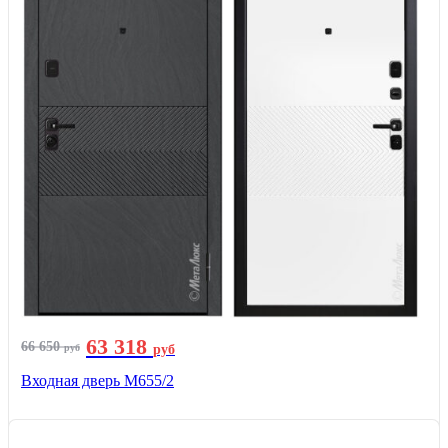
63 318
66 650
руб
руб
Входная дверь М655/2