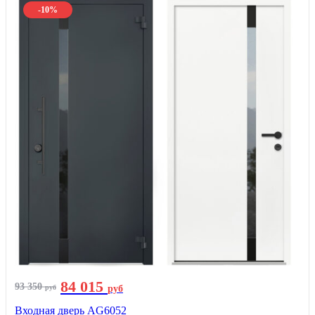
-10%
84 015
93 350
руб
руб
Входная дверь AG6052