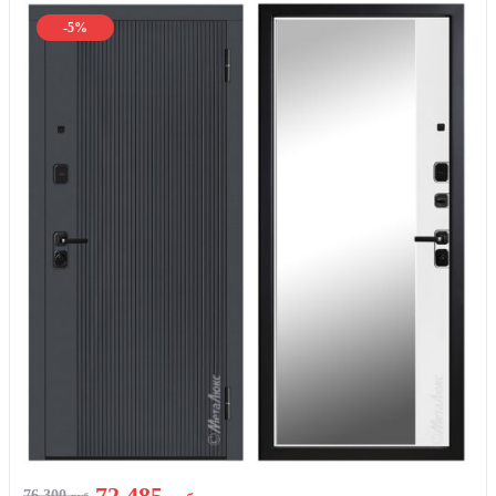
-5%
72 485
76 300