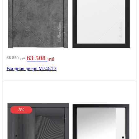
63 508
66 850
руб
руб
Входная дверь М746/13
-5%