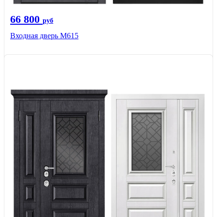
66 800
руб
Входная дверь М615