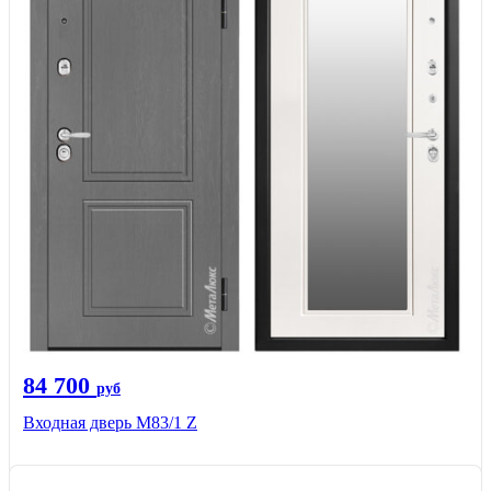
84 700
руб
Входная дверь M83/1 Z