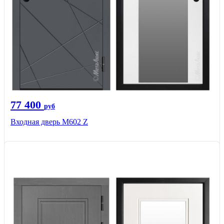
77 400
руб
Входная дверь М602 Z