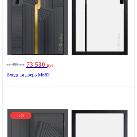
73 530
77 400
руб
руб
Входная дверь М663
-5%