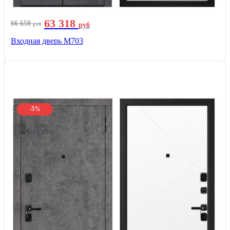
63 318
66 650
руб
руб
Входная дверь М703
-5%