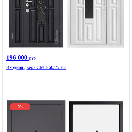
196 000
руб
Входная дверь СМ1860/25 Е2
-5%