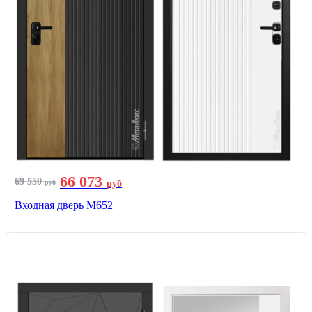
66 073
69 550
руб
руб
Входная дверь М652