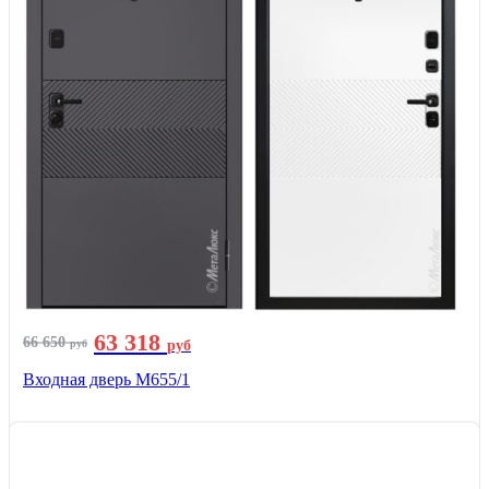
63 318
66 650
руб
руб
Входная дверь М655/1