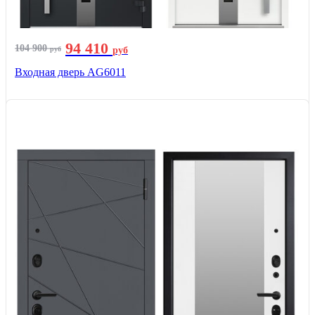
94 410
104 900
руб
руб
Входная дверь AG6011