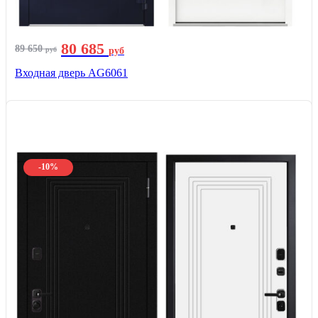
80 685
89 650
руб
руб
Входная дверь AG6061
-10%