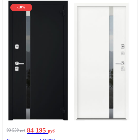
-10%
84 195
93 550
руб
руб