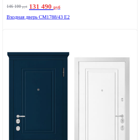
131 490
146 100
руб
руб
Входная дверь СМ1788/43 E2