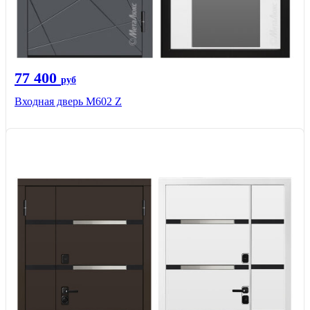
77 400
руб
Входная дверь М602 Z