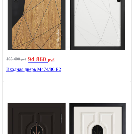
94 860
105 400
руб
руб
Входная дверь М474/86 Е2