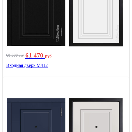
61 470
68 300
руб
руб
Входная дверь М412