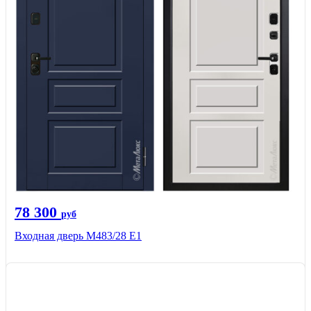
78 300
руб
Входная дверь М483/28 Е1