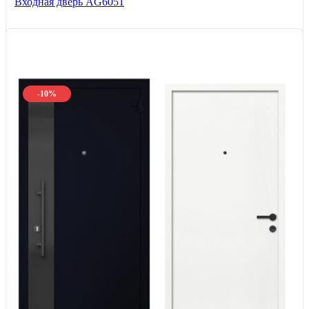
Входная дверь AG6051
-10%