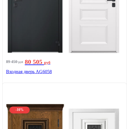
80 505
89 450
руб
руб
Входная дверь AG6058
-10%