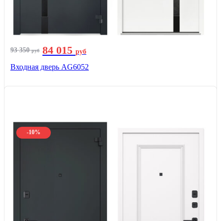
84 015
93 350
руб
руб
Входная дверь AG6052
-10%