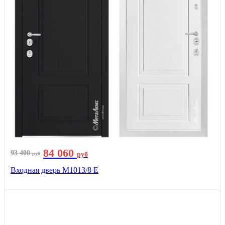
84 060
93 400
руб
руб
Входная дверь М1013/8 E