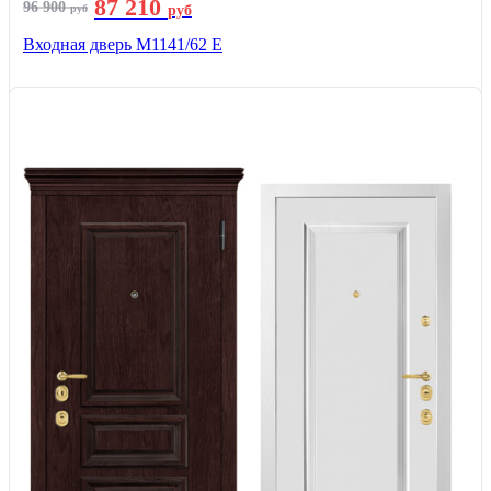
87 210
96 900
руб
руб
Входная дверь М1141/62 Е