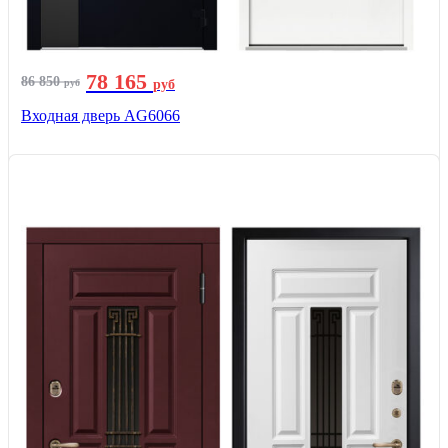
78 165
86 850
руб
руб
Входная дверь AG6066