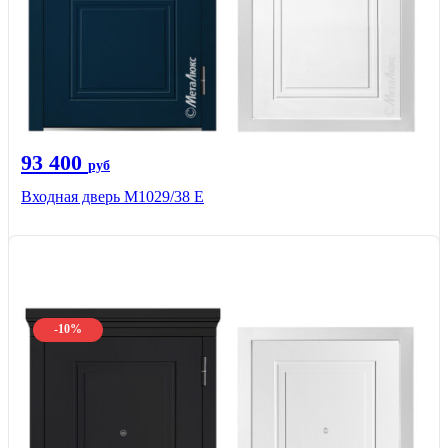
93 400
руб
Входная дверь М1029/38 E
-10%