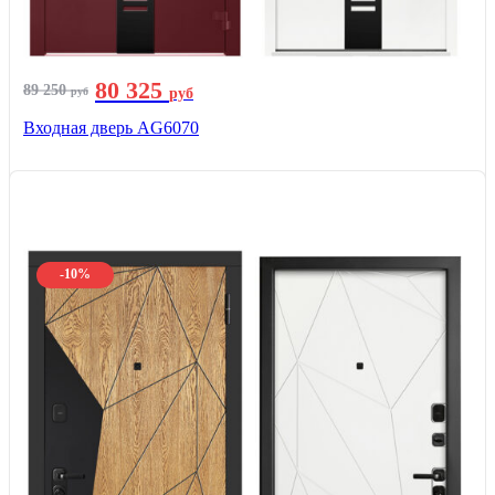
80 325
89 250
руб
руб
Входная дверь AG6070
-10%