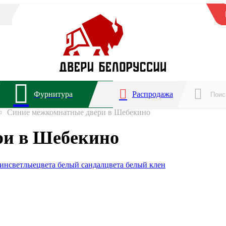
Фурнитура
Распродажа
Синие межкомнатные двери в Шебекино
ри в Шебекино
мин
светлые
цвета белый сандал
цвета белый клен