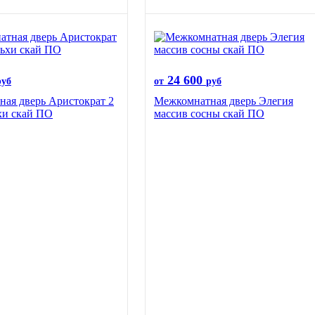
24 600
руб
от
руб
ая дверь Аристократ 2
Межкомнатная дверь Элегия
хи скай ПО
массив сосны скай ПО