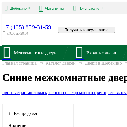
Магазины
Шебекино
Покупателю
+7 (495) 859-31-59
Получить консультацию
с 9:00 до 20:00
Межкомнатные двери
Входные двери
Главная страница
Каталог дверей
Двери в Шебекино
Синие межкомнатные две
цветные
фисташковые
красные
серые
кремового цвета
цвета жас
Распродажа
Наличие