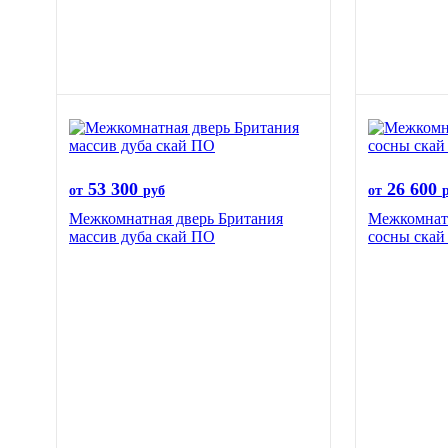
53 300
26 600
от
руб
от
Межкомнатная дверь Британия
Межкомнатн
массив дуба скай ПО
сосны ска