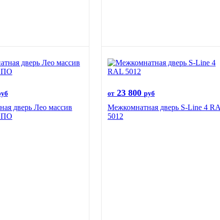
23 800
руб
от
руб
ая дверь Лео массив
Межкомнатная дверь S-Line 4 R
й ПО
5012