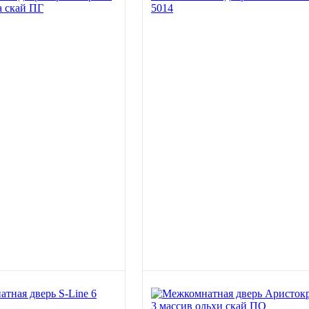
а скай ПГ
5014