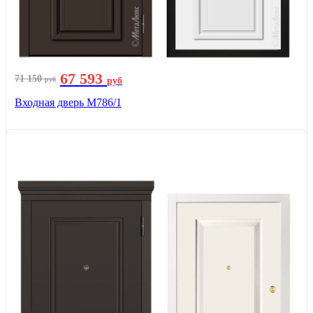
67 593
71 150
руб
руб
Входная дверь М786/1