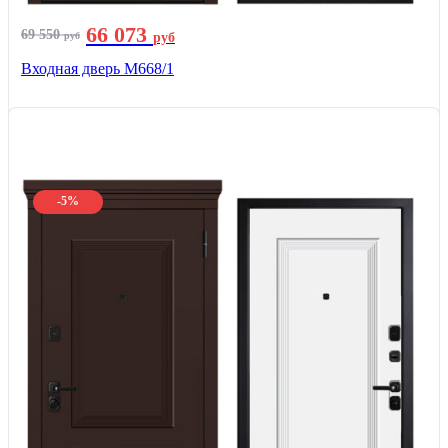
66 073
69 550
руб
руб
Входная дверь М668/1
-5%