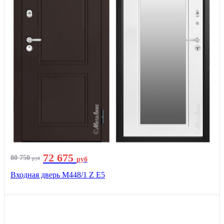
72 675
80 750
руб
руб
Входная дверь М448/1 Z Е5