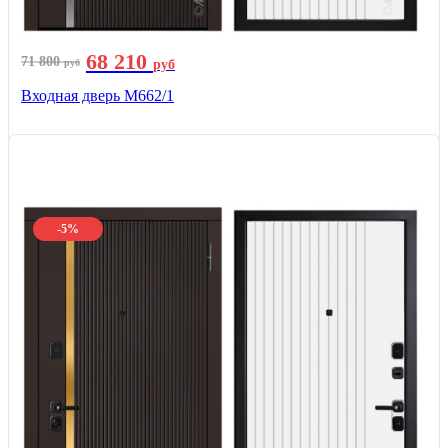
68 210
71 800
руб
руб
Входная дверь М662/1
-5%