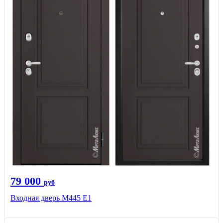
79 000
руб
Входная дверь М445 Е1