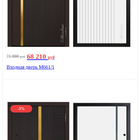
68 210
71 800
руб
руб
Входная дверь М661/1
-5%