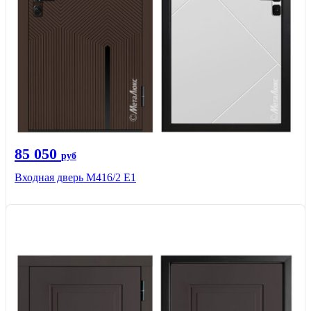
85 050
руб
Входная дверь М416/2 Е1