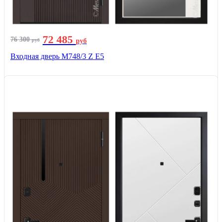
72 485
76 300
руб
руб
Входная дверь М748/3 Z Е5