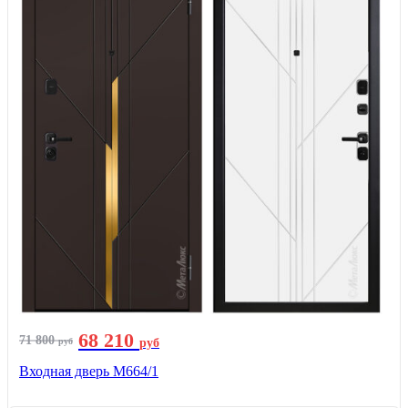
68 210
71 800
руб
руб
Входная дверь М664/1