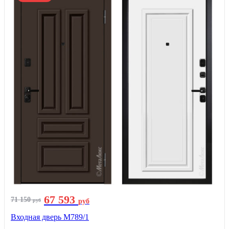
67 593
71 150
руб
руб
Входная дверь М789/1