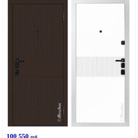
100 550
руб