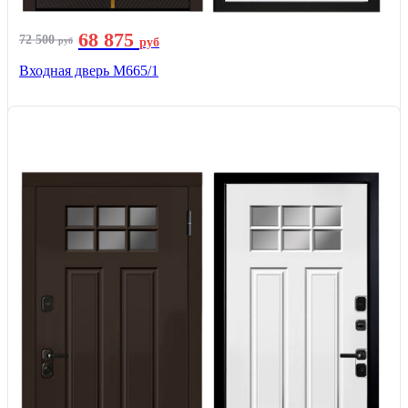
68 875
72 500
руб
руб
Входная дверь М665/1