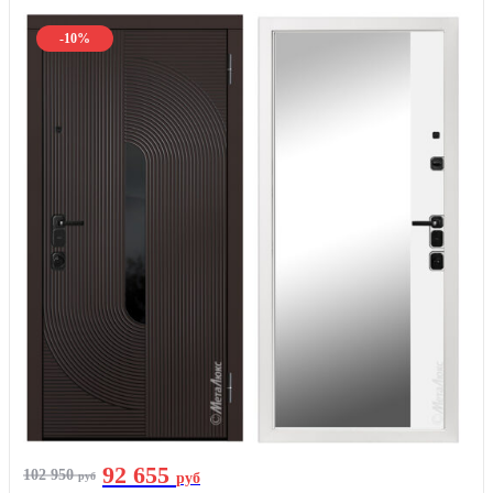
-10%
92 655
102 950
руб
руб