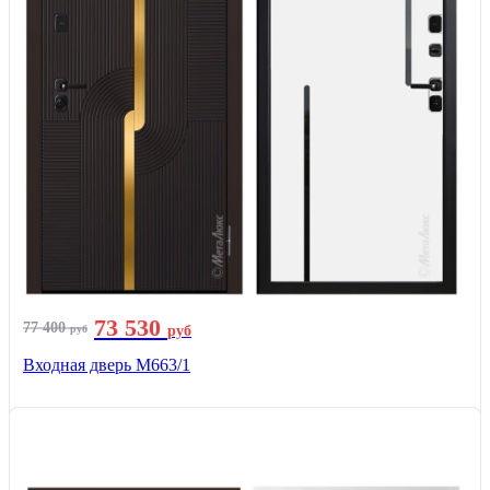
73 530
77 400
руб
руб
Входная дверь М663/1