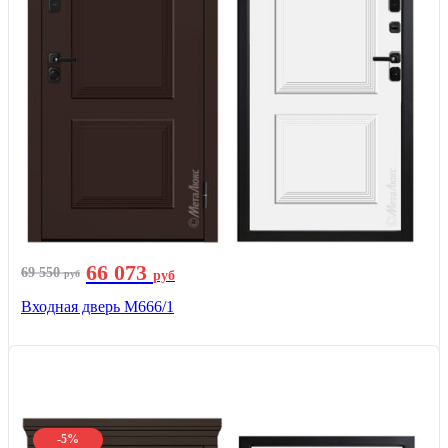
66 073
69 550
руб
руб
Входная дверь М666/1
-5%