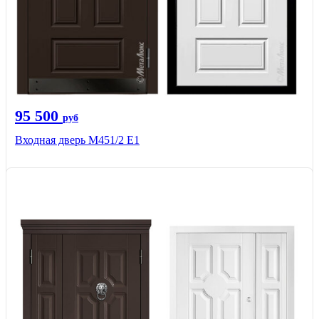
95 500
руб
Входная дверь М451/2 Е1