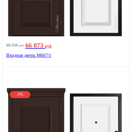
66 073
69 550
руб
руб
Входная дверь М667/1
-5%