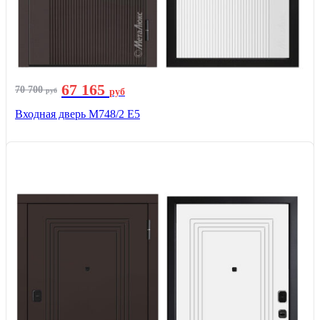
67 165
70 700
руб
руб
Входная дверь М748/2 Е5