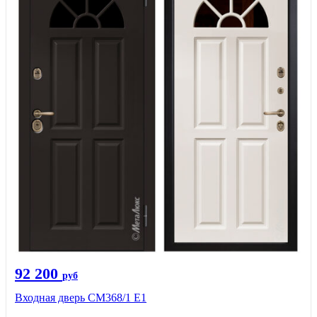
92 200
руб
Входная дверь СМ368/1 Е1