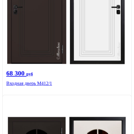
68 300
руб
Входная дверь М412/1