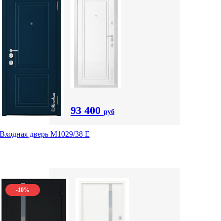
93 400
руб
Входная дверь М1029/38 E
-10%