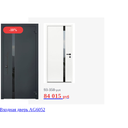
-10%
93 350
руб
84 015
руб
Входная дверь AG6052