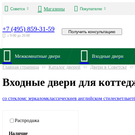
Магазины
Советск
Покупателю
+7 (495) 859-31-59
Получить консультацию
с 9:00 до 20:00
Межкомнатные двери
Входные двери
Главная страница
Каталог дверей
Двери в Советске
Входные двери для коттед
со стеклом
с зеркалом
классические
в английском стиле
светлые
т
Распродажа
Наличие