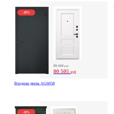
-10%
89 450
руб
80 505
руб
Входная дверь AG6058
-10%