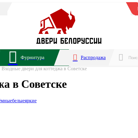
Фурнитура
Распродажа
Входные двери для коттеджа в Советске
жа в Советске
ёмные
белые
яркие