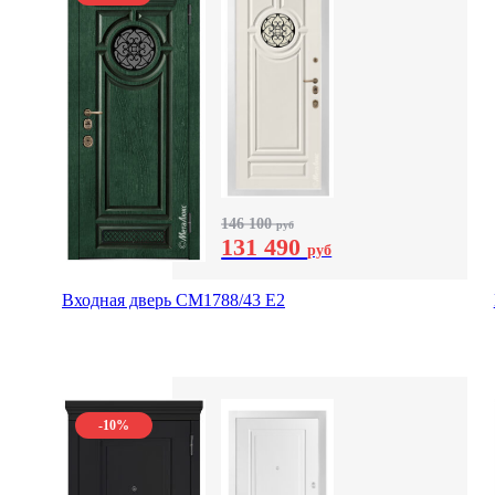
146 100
руб
131 490
руб
Входная дверь СМ1788/43 E2
-10%