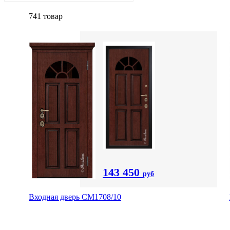
741 товар
143 450
руб
Входная дверь CМ1708/10