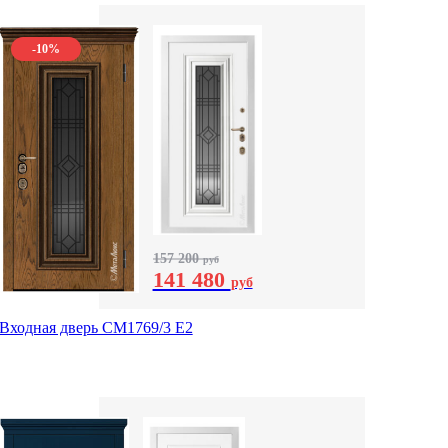
-10%
157 200
руб
141 480
руб
Входная дверь СМ1769/3 Е2