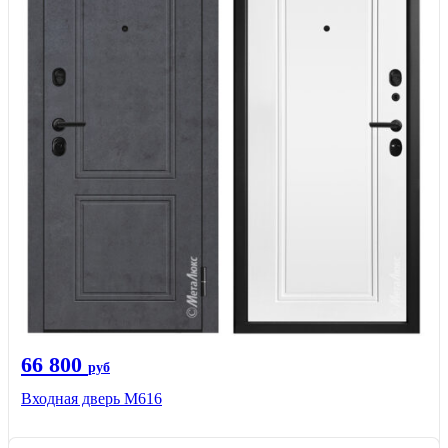
66 800
руб
Входная дверь М616