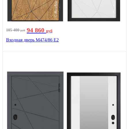
94 860
105 400
руб
руб
Входная дверь М474/86 Е2