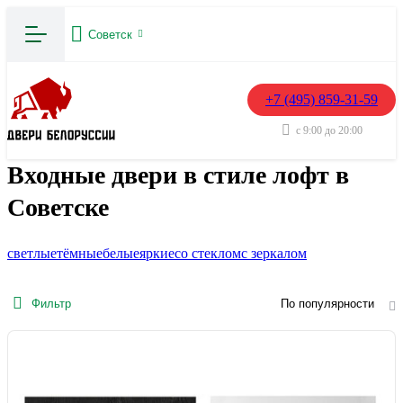
Советск
+7 (495) 859-31-59
с 9:00 до 20:00
Входные двери в стиле лофт в
Советске
светлые
тёмные
белые
яркие
со стеклом
с зеркалом
Фильтр
По популярности