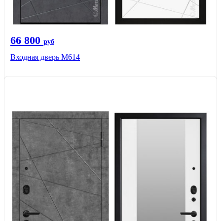
66 800
руб
Входная дверь М614