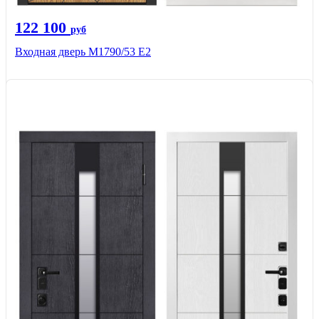
122 100
руб
Входная дверь М1790/53 Е2