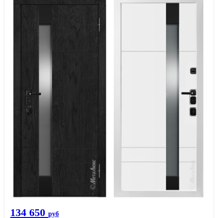
134 650
руб