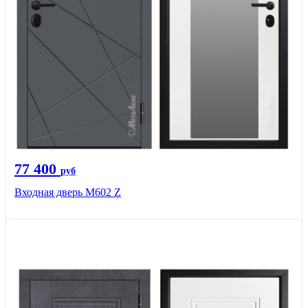
77 400
руб
Входная дверь М602 Z