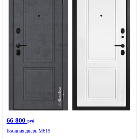
66 800
руб
Входная дверь М615