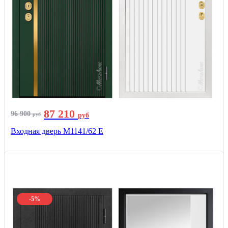
87 210
96 900
руб
руб
Входная дверь М1141/62 Е
-5%