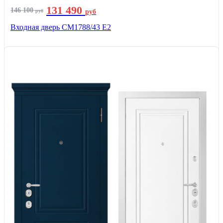
131 490
146 100
руб
руб
Входная дверь СМ1788/43 E2