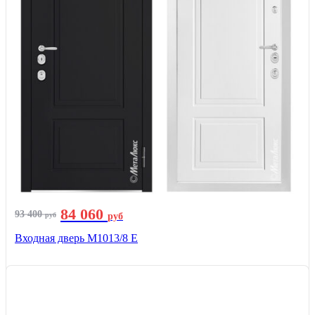
84 060
93 400
руб
руб
Входная дверь М1013/8 E