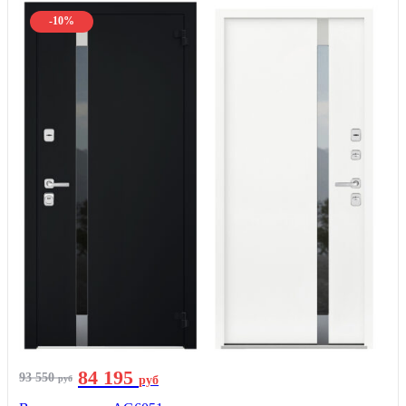
-10%
84 195
93 550
руб
руб