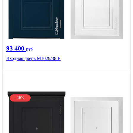
93 400
руб
Входная дверь М1029/38 E
-10%