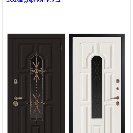
Входная дверь М474/86 Е2