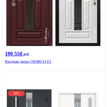
100 550
руб
Входная дверь СМ386/33 Е1
-10%