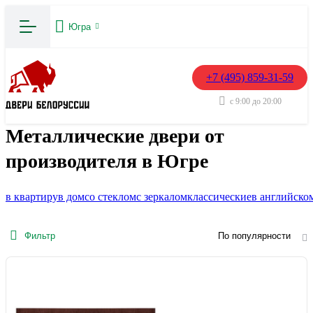
Югра
+7 (495) 859-31-59
с 9:00 до 20:00
Металлические двери от
производителя в Югре
в квартиру
в дом
со стеклом
с зеркалом
классические
в английско
Фильтр
По популярности