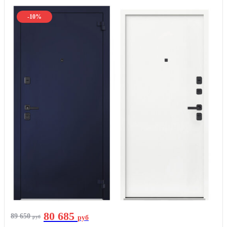
-10%
80 685
89 650
руб
руб