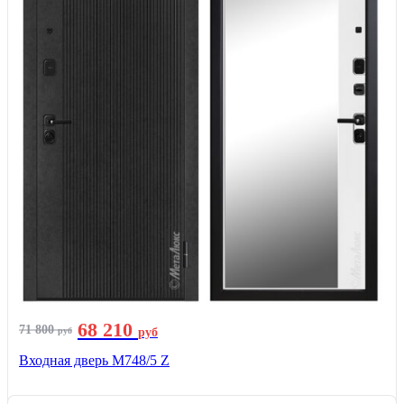
68 210
71 800
руб
руб
Входная дверь М748/5 Z