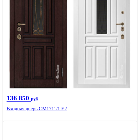
136 850
руб
Входная дверь CМ1711/1 Е2