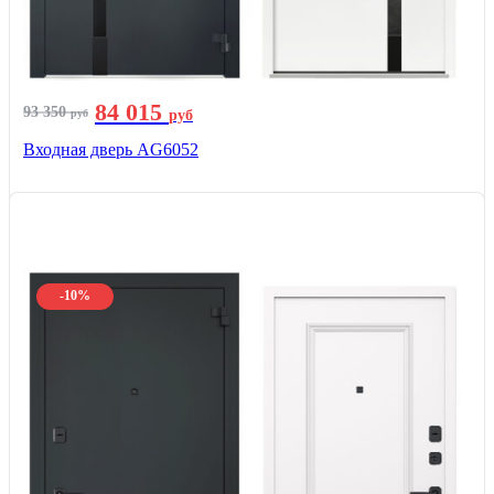
84 015
93 350
руб
руб
Входная дверь AG6052
-10%