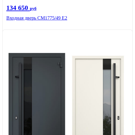
134 650
руб
Входная дверь СМ1775/49 Е2