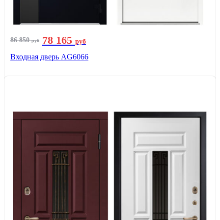
78 165
86 850
руб
руб
Входная дверь AG6066