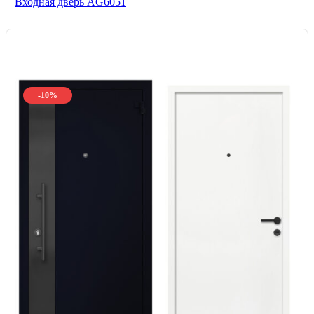
Входная дверь AG6051
-10%