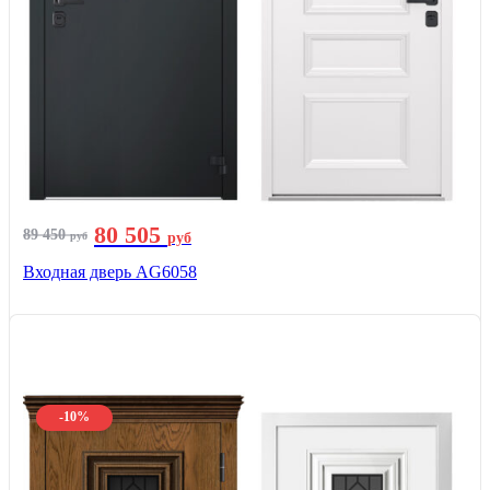
80 505
89 450
руб
руб
Входная дверь AG6058
-10%