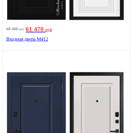
61 470
68 300
руб
руб
Входная дверь М412