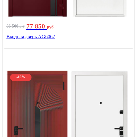
77 850
86 500
руб
руб
Входная дверь AG6067
-10%