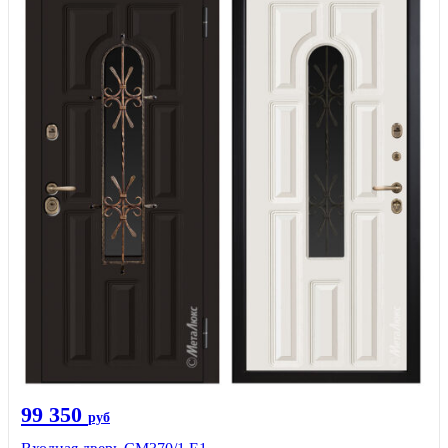
99 350
руб