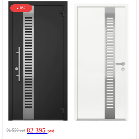
-10%
82 395
91 550
руб
руб