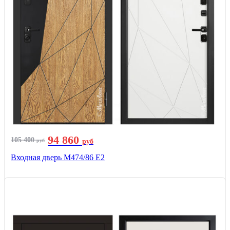
94 860
105 400
руб
руб
Входная дверь М474/86 Е2