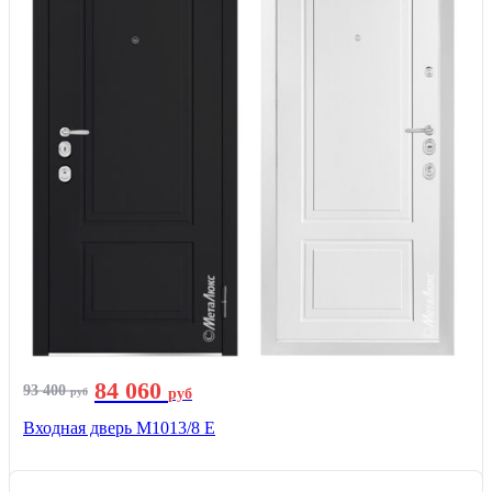
84 060
93 400
руб
руб
Входная дверь М1013/8 E