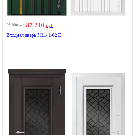
87 210
96 900
руб
руб
Входная дверь М1141/62 Е