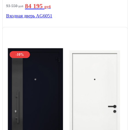
84 195
93 550
руб
руб
Входная дверь AG6051
-10%