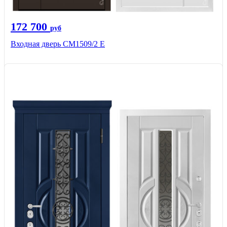
172 700
руб
Входная дверь CМ1509/2 Е