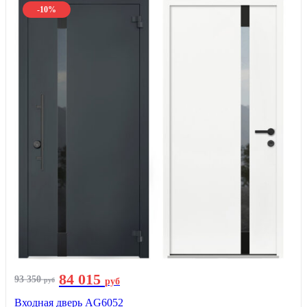
-10%
84 015
93 350
руб
руб
Входная дверь AG6052