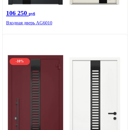
106 250
руб
Входная дверь AG6010
-10%