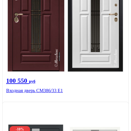
100 550
руб
Входная дверь СМ386/33 Е1
-10%