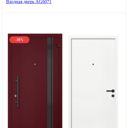
Входная дверь AG6071
-10%