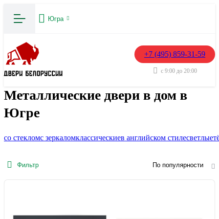
Югра
+7 (495) 859-31-59
с 9:00 до 20:00
Металлические двери в дом в
Югре
со стеклом
с зеркалом
классические
в английском стиле
светлые
т
Фильтр
По популярности