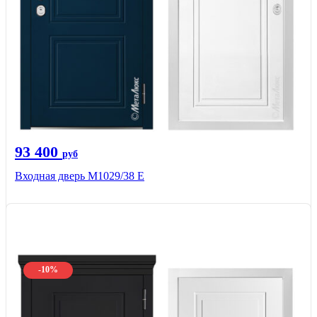
93 400
руб
Входная дверь М1029/38 E
-10%