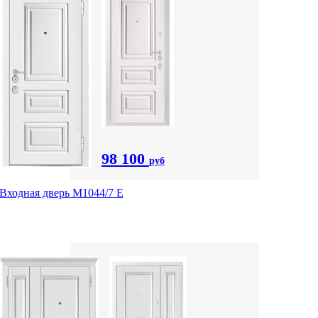
98 100
руб
Входная дверь М1044/7 Е