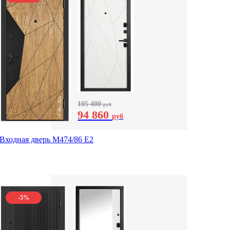
105 400
руб
94 860
руб
Входная дверь М474/86 Е2
-5%