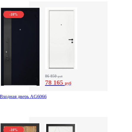
-10%
86 850
руб
78 165
руб
Входная дверь AG6066
-10%