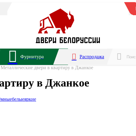
Фурнитура
Распродажа
Металлические двери в квартиру в Джанкое
вартиру в Джанкое
ёмные
белые
яркие