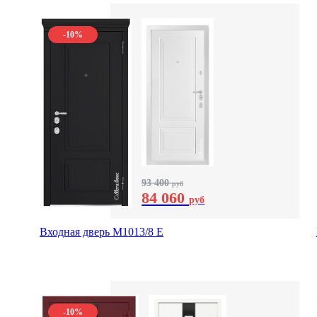
-10%
93 400
руб
84 060
руб
Входная дверь М1013/8 E
-10%