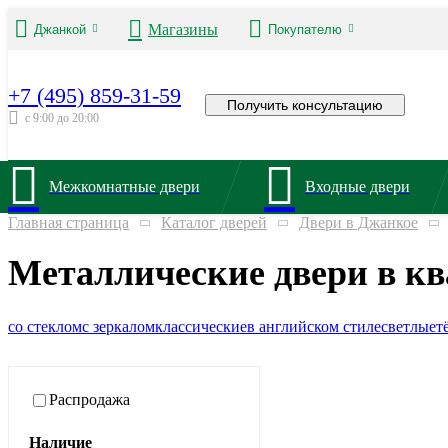
Магазины
Джанкой
Покупателю
+7 (495) 859-31-59
Получить консультацию
с 9:00 до 20:00
Межкомнатные двери
Входные двери
Главная страница
Каталог дверей
Двери в Джанкое
Металлические двери в к
со стеклом
с зеркалом
классические
в английском стиле
светлые
т
Распродажа
Наличие