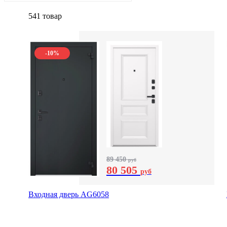
541 товар
-10%
89 450
руб
80 505
руб
Входная дверь AG6058