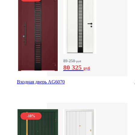
89 250
руб
80 325
руб
Входная дверь AG6070
-10%