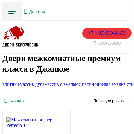
Джанкой
+7 (495) 859-31-59
с 9:00 до 20:00
Двери межкомнатные премиум
класса в Джанкое
элитные
массив дуба
массив с эмалью
с патиной
белая эмаль
в ст
Фильтр
По популярности