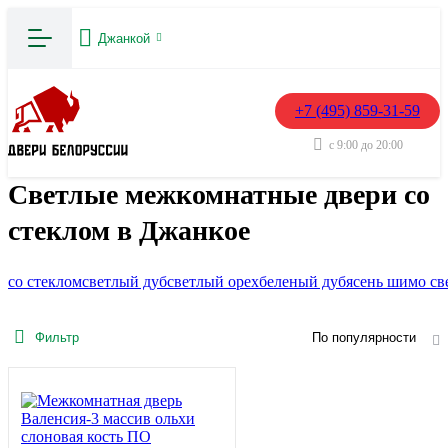
Джанкой
+7 (495) 859-31-59
с 9:00 до 20:00
Светлые межкомнатные двери со
стеклом в Джанкое
со стеклом
светлый дуб
светлый орех
беленый дуб
ясень шимо св
Фильтр
По популярности