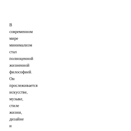
Фиксация
или
декоративного
стяжные
кольца
винты
В
современном
мире
минимализм
стал
полноценной
жизненной
философией.
Он
прослеживается
искусстве,
музыке,
стиле
жизни,
дизайне
и