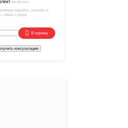
плект
(48 400 руб.)
ключает коробку, полотно и
с обеих сторон.
В корзину
олучить консультацию