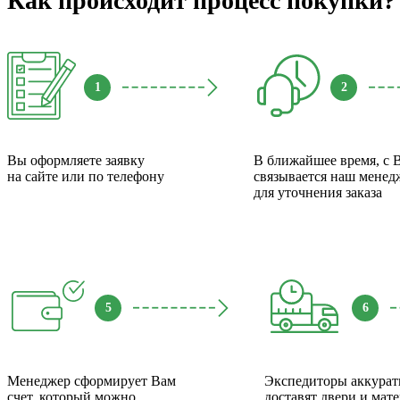
Как происходит процесс покупки?
1
2
Вы оформляете заявку
В ближайшее время, с 
на сайте или по телефону
связывается наш менед
для уточнения заказа
5
6
Менеджер сформирует Вам
Экспедиторы аккурат
счет, который можно
доставят двери и мат