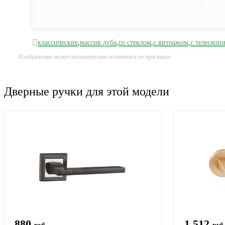
классические
,
массив дуба
,
со стеклом
,
с витражом
,
с телескоп
Изображение может незначительно отличаться от оригинала
Дверные ручки для этой модели
880
1 512