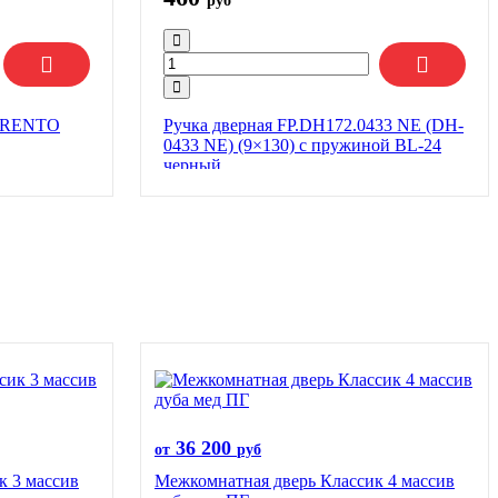
руб
SORENTO
Ручка дверная FP.DH172.0433 NE (DH-
0433 NE) (9×130) с пружиной BL-24
черный
36 200
от
руб
к 3 массив
Межкомнатная дверь Классик 4 массив