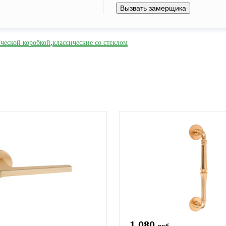
Вызвать замерщика
ической коробкой
,
классические со стеклом
1 080