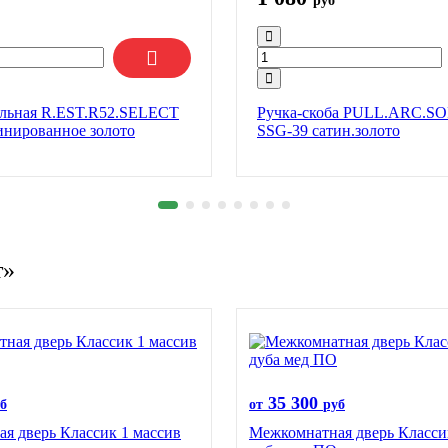
руб
ельная R.EST.R52.SELECT
Ручка-скоба PULL.ARC.
инированное золото
SSG-39 сатин.золото
т»
35 300
б
от
руб
я дверь Классик 1 массив
Межкомнатная дверь Класси