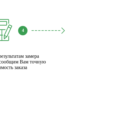
4
результатам замера
сообщим Вам точную
имость заказа