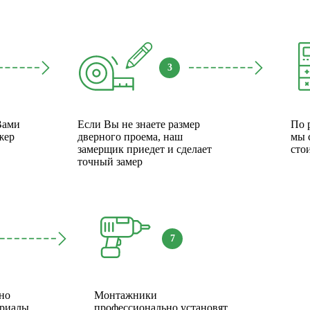
3
Вами
Если Вы не знаете размер
По 
жер
дверного проема, наш
мы 
замерщик приедет и сделает
сто
точный замер
7
но
Монтажники
ериалы
профессионально установят