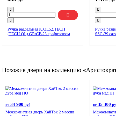
руб
руб
Ручка раздельная K.QL52.TECH
Ручка разд
(TECH QL) GR/CP-23 графит/хром
SSG-39 сат
Похожие двери на коллекцию «Аристокра
34 900
35 300
от
руб
от
ру
Межкомнатная дверь ХайТэк 2 массив
Межкомнатна