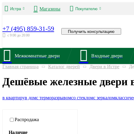
Магазины
Истра
Покупателю
+7 (495) 859-31-59
Получить консультацию
с 9:00 до 20:00
Межкомнатные двери
Входные двери
Главная страница
Каталог дверей
Двери в Истре
Де
Дешёвые железные двери 
в квартиру
в дом
с терморазрывом
со стеклом
с зеркалом
классиче
Распродажа
Наличие