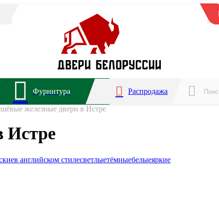
Фурнитура
Распродажа
шёвые железные двери в Истре
в Истре
ские
в английском стиле
светлые
тёмные
белые
яркие