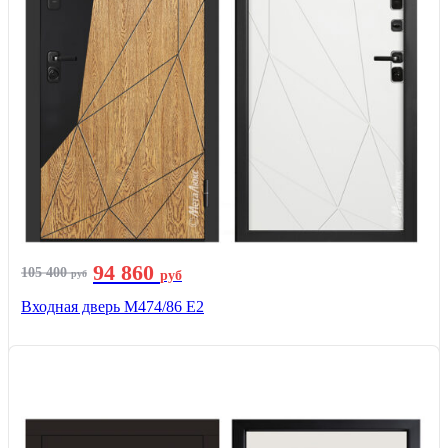
94 860
105 400
руб
руб
Входная дверь М474/86 Е2