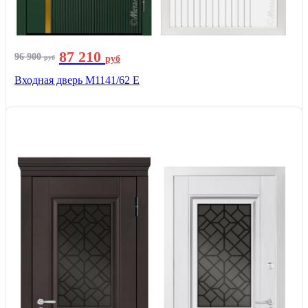
87 210
96 900
руб
руб
Входная дверь М1141/62 Е