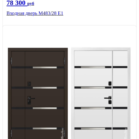
78 300
руб
Входная дверь М483/28 Е1