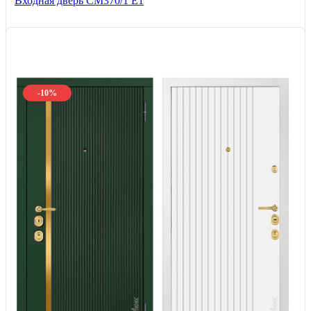
Входная дверь СМ370/1 Е1
-10%