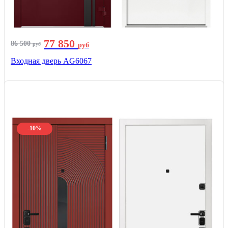
77 850
86 500
руб
руб
Входная дверь AG6067
-10%