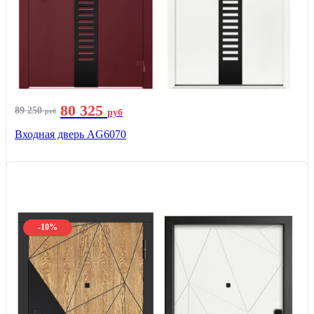
80 325
89 250
руб
руб
Входная дверь AG6070
-10%