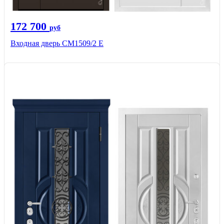
172 700
руб
Входная дверь CМ1509/2 Е