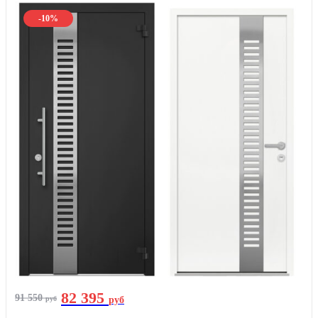
-10%
82 395
91 550
руб
руб