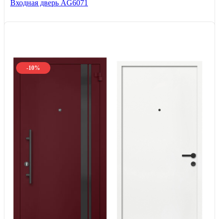
Входная дверь AG6071
-10%