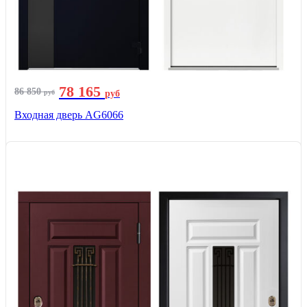
78 165
86 850
руб
руб
Входная дверь AG6066