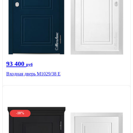
93 400
руб
Входная дверь М1029/38 E
-10%