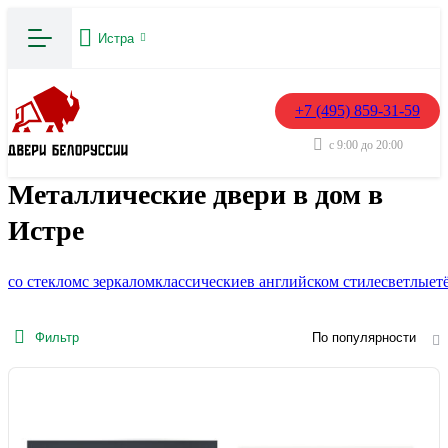
Истра
+7 (495) 859-31-59
с 9:00 до 20:00
Металлические двери в дом в
Истре
со стеклом
с зеркалом
классические
в английском стиле
светлые
т
Фильтр
По популярности