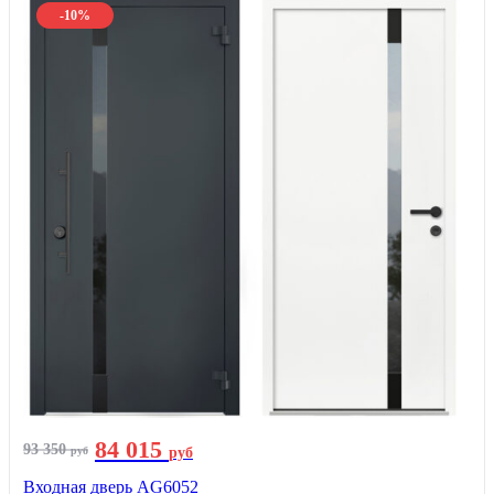
-10%
84 015
93 350
руб
руб
Входная дверь AG6052