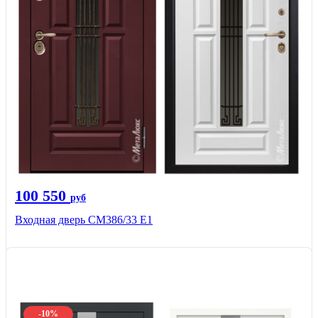
100 550
руб
Входная дверь СМ386/33 Е1
-10%