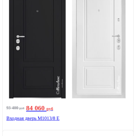
84 060
93 400
руб
руб
Входная дверь М1013/8 E