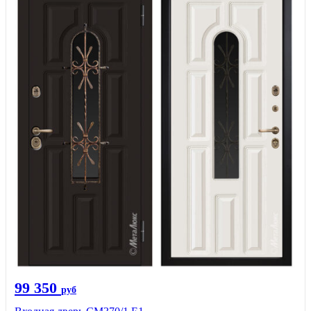
99 350
руб