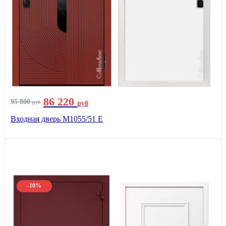
86 220
95 800
руб
руб
Входная дверь М1055/51 Е
-10%