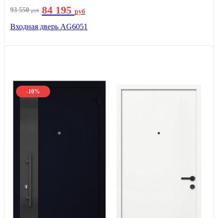
84 195
93 550
руб
руб
Входная дверь AG6051
-10%