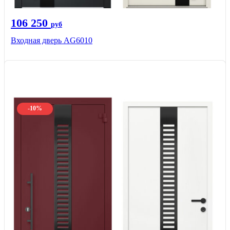
106 250
руб
Входная дверь AG6010
-10%