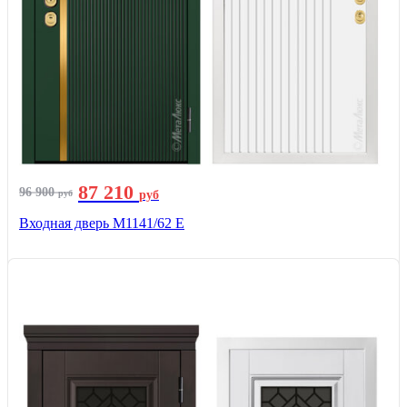
87 210
96 900
руб
руб
Входная дверь М1141/62 Е