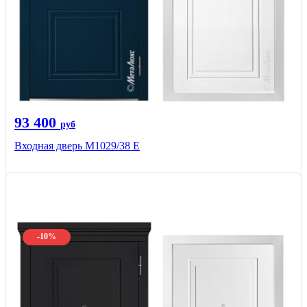
93 400
руб
Входная дверь М1029/38 E
-10%