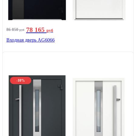
78 165
86 850
руб
руб
Входная дверь AG6066
-10%