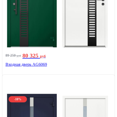
80 325
89 250
руб
руб
Входная дверь AG6069
-10%