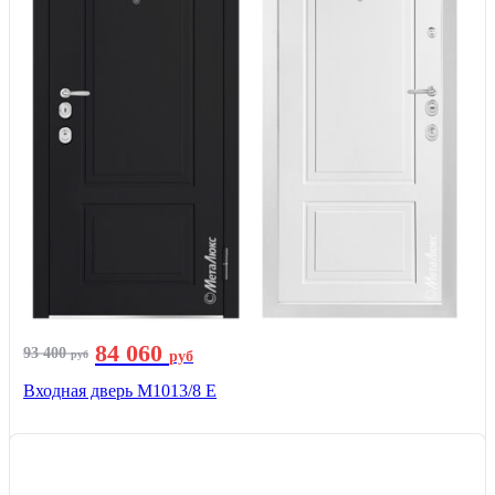
84 060
93 400
руб
руб
Входная дверь М1013/8 E