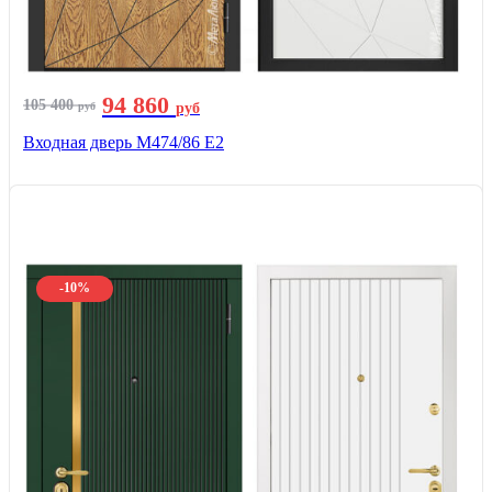
94 860
105 400
руб
руб
Входная дверь М474/86 Е2
-10%