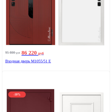
86 220
95 800
руб
руб
Входная дверь М1055/51 Е
-10%