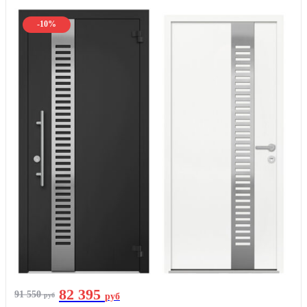
-10%
82 395
91 550
руб
руб