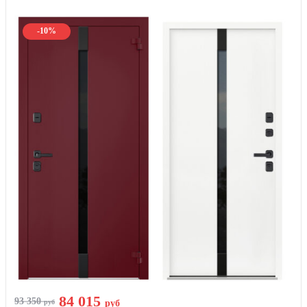
-10%
84 015
93 350
руб
руб