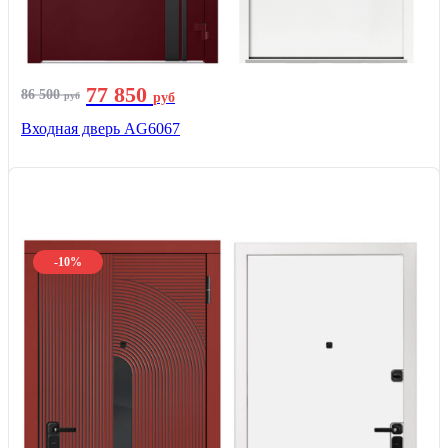
77 850
86 500
руб
руб
Входная дверь AG6067
-10%