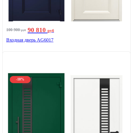
90 810
100 900
руб
руб
Входная дверь AG6017
-10%