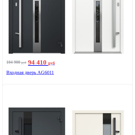
94 410
104 900
руб
руб
Входная дверь AG6011