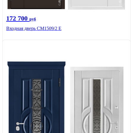
172 700
руб
Входная дверь CМ1509/2 Е