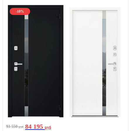
-10%
84 195
93 550
руб
руб