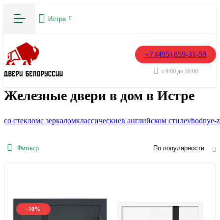
Истра
+7 (495) 859-31-59
с 9:00 до 20:00
Железные двери в дом в Истре
со стеклом
с зеркалом
классические
в английском стиле
vhodnye-z
Фильтр
По популярности
-10%