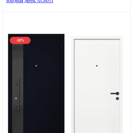
Входная дверь AG6051
-10%