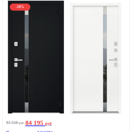
-10%
84 195
93 550
руб
руб