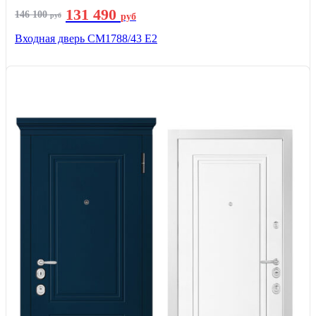
131 490
146 100
руб
руб
Входная дверь СМ1788/43 E2