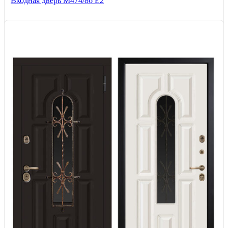
Входная дверь М474/86 Е2