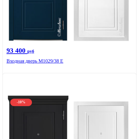
93 400
руб
Входная дверь М1029/38 E
-10%