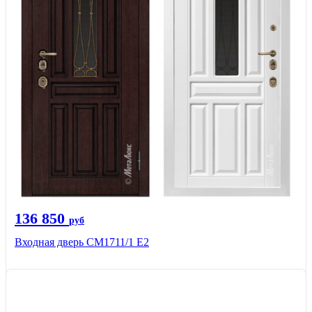
136 850
руб
Входная дверь CМ1711/1 Е2