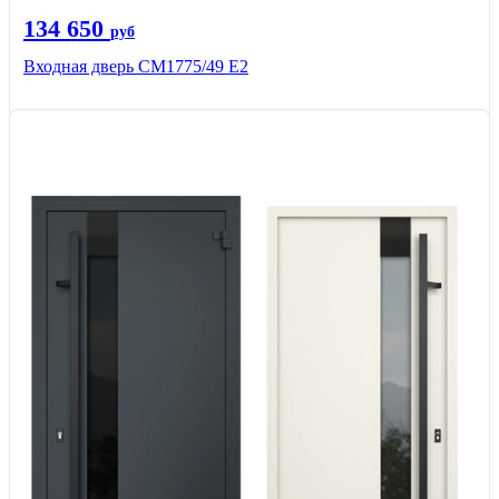
134 650
руб
Входная дверь СМ1775/49 Е2