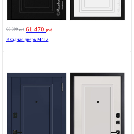
61 470
68 300
руб
руб
Входная дверь М412