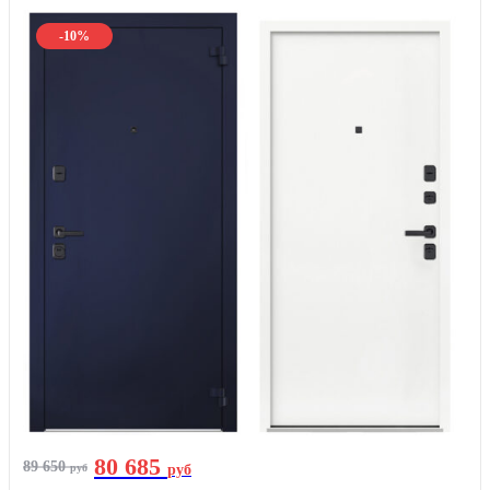
-10%
80 685
89 650
руб
руб