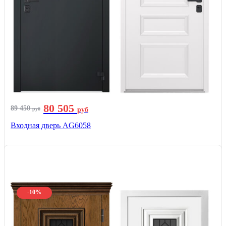
80 505
89 450
руб
руб
Входная дверь AG6058
-10%