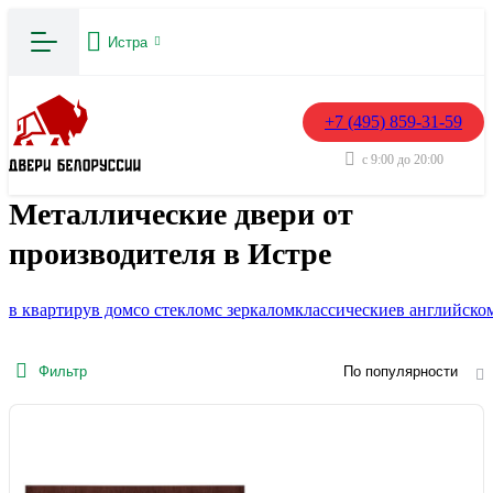
Истра
+7 (495) 859-31-59
с 9:00 до 20:00
Металлические двери от
производителя в Истре
в квартиру
в дом
со стеклом
с зеркалом
классические
в английско
Фильтр
По популярности