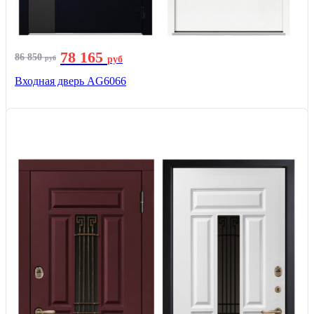
78 165
86 850
руб
руб
Входная дверь AG6066