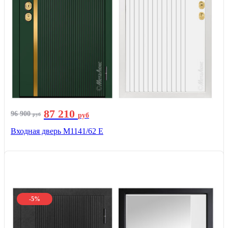
87 210
96 900
руб
руб
Входная дверь М1141/62 Е
-5%