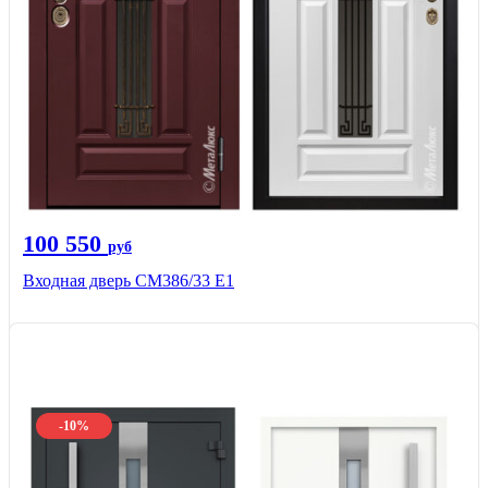
100 550
руб
Входная дверь СМ386/33 Е1
-10%