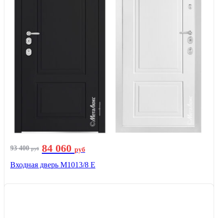
84 060
93 400
руб
руб
Входная дверь М1013/8 E