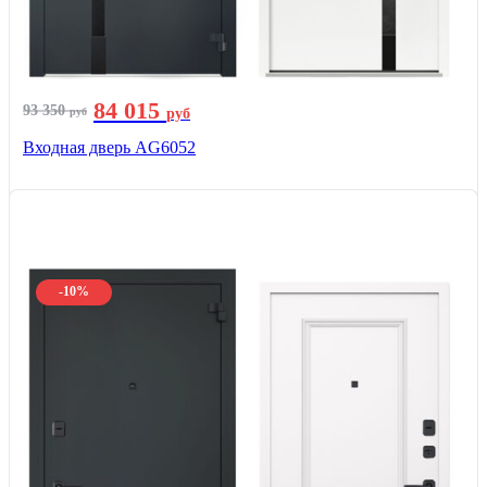
84 015
93 350
руб
руб
Входная дверь AG6052
-10%