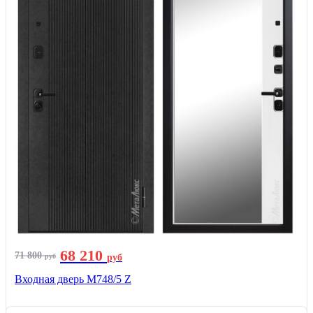
68 210
71 800
руб
руб
Входная дверь М748/5 Z