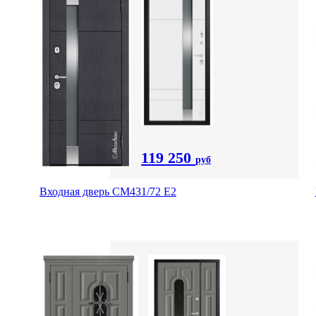
119 250
руб
Входная дверь СМ431/72 Е2