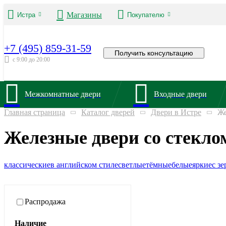
Магазины
Истра
Покупателю
+7 (495) 859-31-59
Получить консультацию
с 9:00 до 20:00
Межкомнатные двери
Входные двери
Главная страница
Каталог дверей
Двери в Истре
Же
Железные двери со стекло
классические
в английском стиле
светлые
тёмные
белые
яркие
с з
Распродажа
Наличие