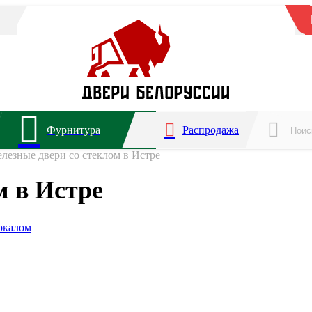
Фурнитура
Распродажа
лезные двери со стеклом в Истре
м в Истре
еркалом