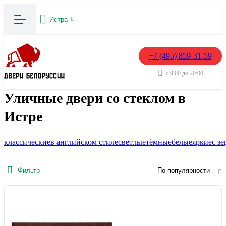
Истра
+7 (495) 859-31-59
с 9:00 до 20:00
Уличные двери со стеклом в
Истре
классические
в английском стиле
светлые
тёмные
белые
яркие
с з
Фильтр
По популярности