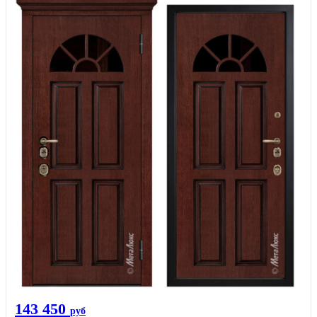
143 450
руб