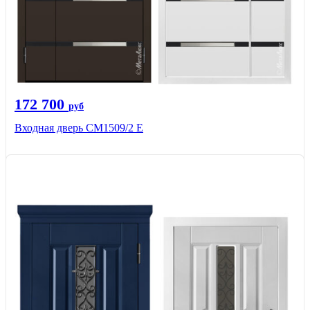
172 700
руб
Входная дверь CМ1509/2 Е