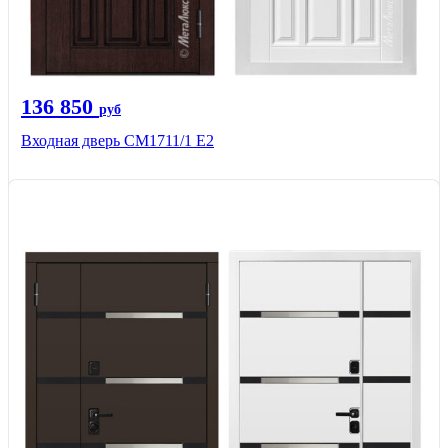
136 850
руб
Входная дверь CМ1711/1 Е2