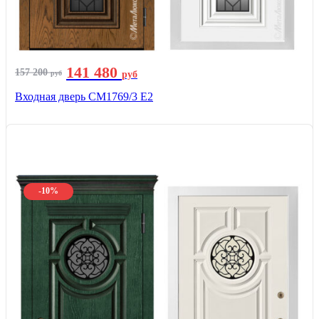
141 480
157 200
руб
руб
Входная дверь СМ1769/3 Е2
-10%