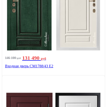
131 490
146 100
руб
руб
Входная дверь СМ1788/43 E2