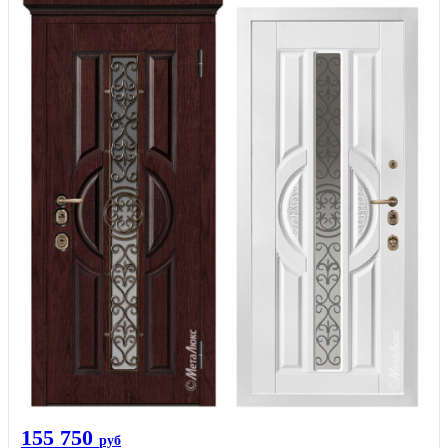
155 750
руб