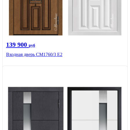
139 900
руб
Входная дверь CМ1760/3 Е2