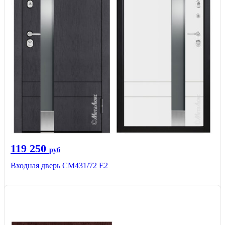
119 250
руб
Входная дверь СМ431/72 Е2