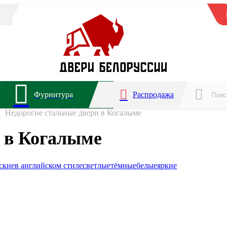
Фурнитура
Распродажа
Недорогие стальные двери в Когалыме
 в Когалыме
ские
в английском стиле
светлые
тёмные
белые
яркие