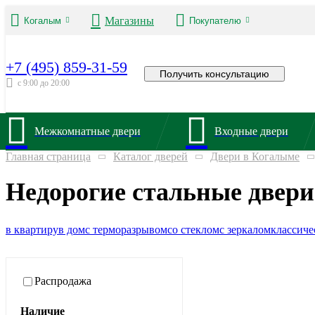
Магазины
Когалым
Покупателю
+7 (495) 859-31-59
Получить консультацию
с 9:00 до 20:00
Межкомнатные двери
Входные двери
Главная страница
Каталог дверей
Двери в Когалыме
Недорогие стальные двери
в квартиру
в дом
с терморазрывом
со стеклом
с зеркалом
классиче
Распродажа
Наличие