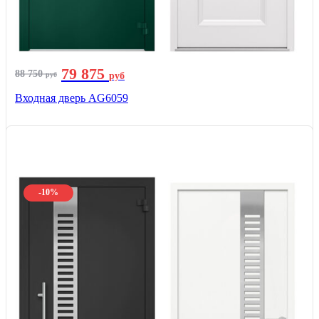
79 875
88 750
руб
руб
Входная дверь AG6059
-10%