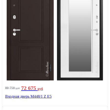
72 675
80 750
руб
руб
Входная дверь М448/1 Z Е5