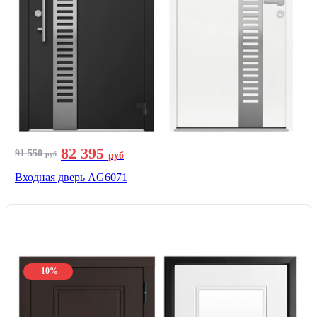
82 395
91 550
руб
руб
Входная дверь AG6071
-10%