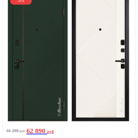
-5%
62 890
66 200
руб
руб