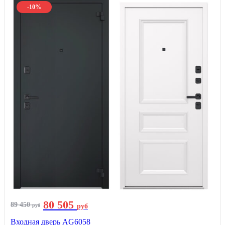
-10%
80 505
89 450
руб
руб
Входная дверь AG6058