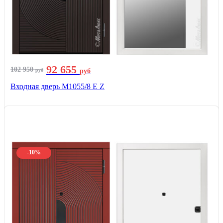
92 655
102 950
руб
руб
Входная дверь М1055/8 Е Z
-10%