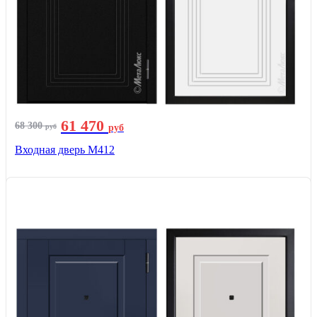
61 470
68 300
руб
руб
Входная дверь М412