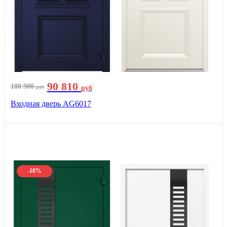
90 810
100 900
руб
руб
Входная дверь AG6017
-10%