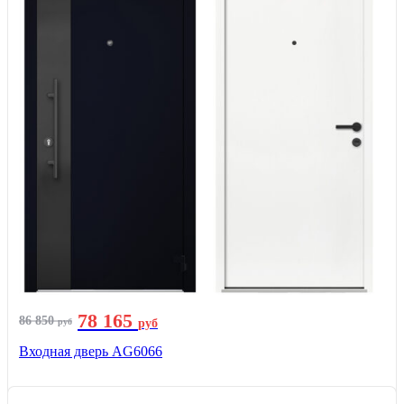
78 165
86 850
руб
руб
Входная дверь AG6066