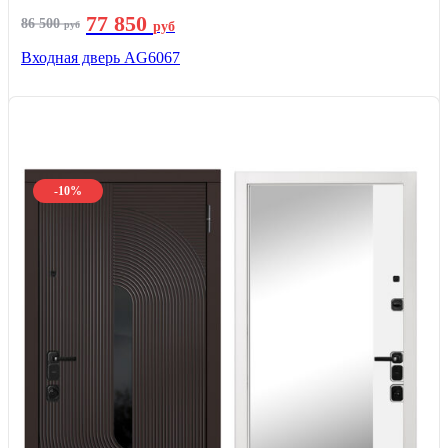
77 850
86 500
руб
руб
Входная дверь AG6067
-10%