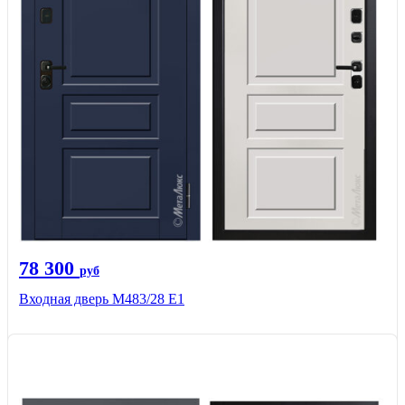
78 300
руб
Входная дверь М483/28 Е1