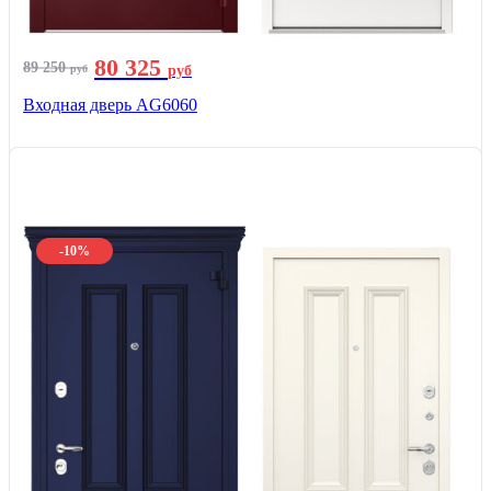
80 325
89 250
руб
руб
Входная дверь AG6060
-10%