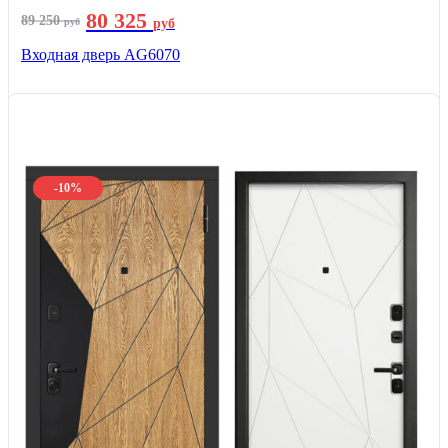
80 325
89 250
руб
руб
Входная дверь AG6070
-10%