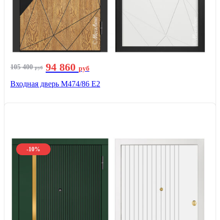
94 860
105 400
руб
руб
Входная дверь М474/86 Е2
-10%