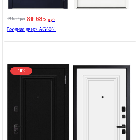
80 685
89 650
руб
руб
Входная дверь AG6061
-10%