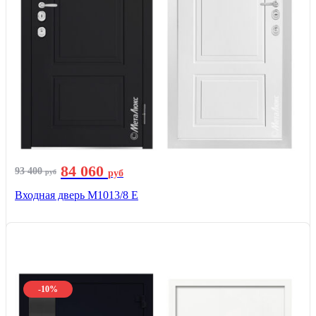
84 060
93 400
руб
руб
Входная дверь М1013/8 E
-10%