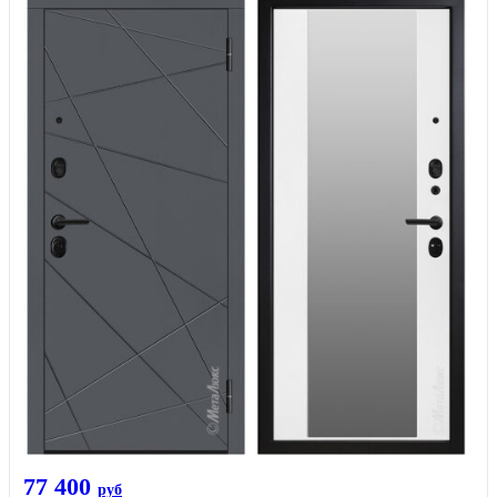
77 400
руб