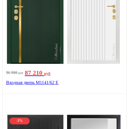
87 210
96 900
руб
руб
Входная дверь М1141/62 Е
-5%