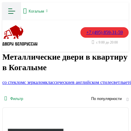
Когалым
+7 (495) 859-31-59
с 9:00 до 20:00
Металлические двери в квартиру
в Когалыме
со стеклом
с зеркалом
классические
в английском стиле
светлые
т
Фильтр
По популярности