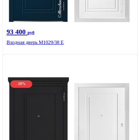
93 400
руб
Входная дверь М1029/38 E
-10%