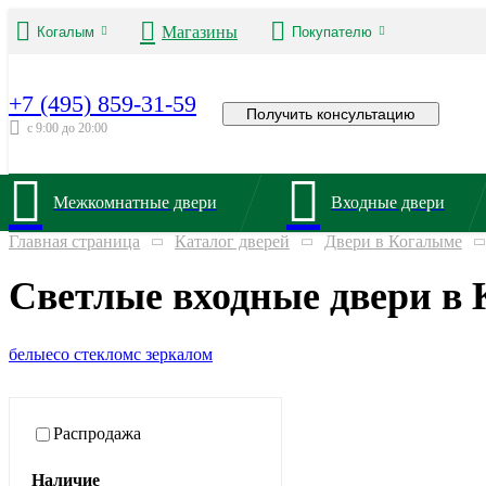
Магазины
Когалым
Покупателю
+7 (495) 859-31-59
Получить консультацию
с 9:00 до 20:00
Межкомнатные двери
Входные двери
Главная страница
Каталог дверей
Двери в Когалыме
Светлые входные двери в
белые
со стеклом
с зеркалом
Распродажа
Наличие