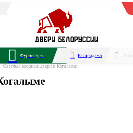
Фурнитура
Распродажа
Светлые входные двери в Когалыме
 Когалыме