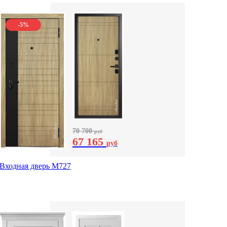
-5%
70 700
руб
67 165
руб
Входная дверь М727