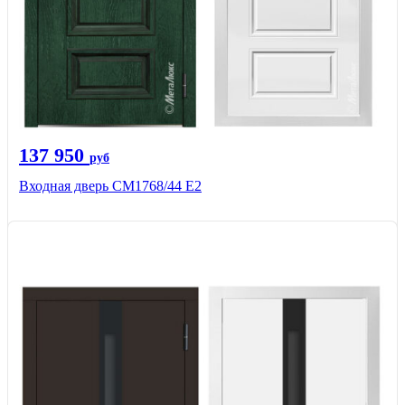
137 950
руб
Входная дверь СМ1768/44 Е2