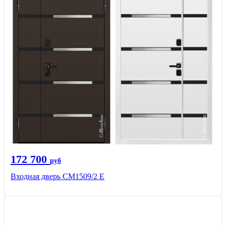
172 700
руб
Входная дверь CМ1509/2 Е