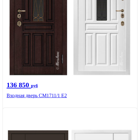
136 850
руб
Входная дверь CМ1711/1 Е2