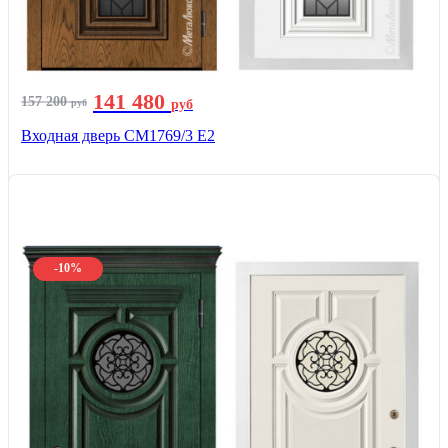
141 480
157 200
руб
руб
Входная дверь СМ1769/3 Е2
-10%