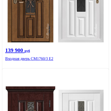
139 900
руб
Входная дверь CМ1760/3 Е2