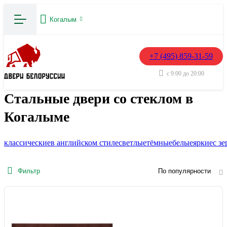
Когалым
+7 (495) 859-31-59
с 9:00 до 20:00
Стальные двери со стеклом в
Когалыме
классические
в английском стиле
светлые
тёмные
белые
яркие
с з
Фильтр
По популярности