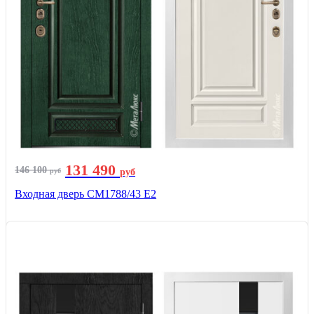
131 490
146 100
руб
руб
Входная дверь СМ1788/43 E2