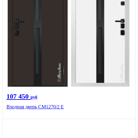
107 450
руб
Входная дверь CМ1270/2 Е