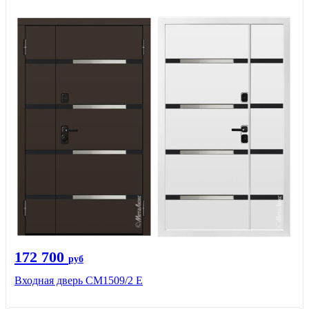
172 700
руб
Входная дверь CМ1509/2 Е