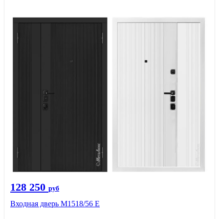
128 250
руб
Входная дверь М1518/56 Е