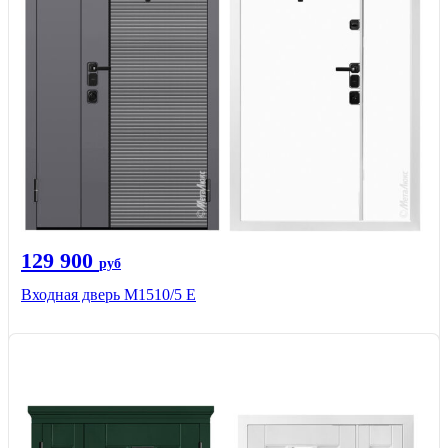
129 900
руб
Входная дверь М1510/5 Е