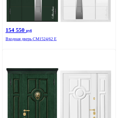
154 550
руб
Входная дверь CМ1524/62 Е