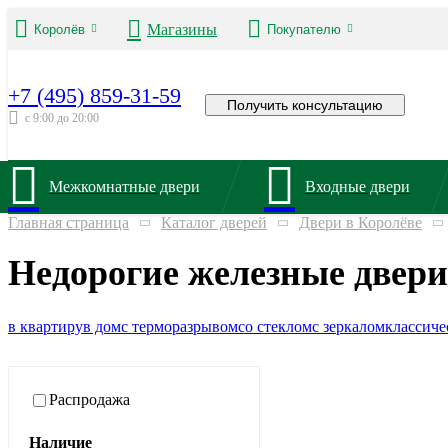
Магазины
Королёв
Покупателю
+7 (495) 859-31-59
Получить консультацию
с 9:00 до 20:00
Межкомнатные двери
Входные двери
Главная страница
Каталог дверей
Двери в Королёве
Недорогие железные двери
в квартиру
в дом
с терморазрывом
со стеклом
с зеркалом
классиче
Распродажа
Наличие