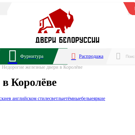
Фурнитура
Распродажа
Недорогие железные двери в Королёве
 в Королёве
ские
в английском стиле
светлые
тёмные
белые
яркие