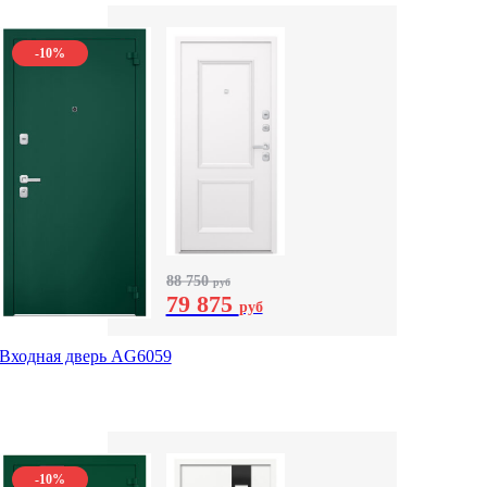
-10%
88 750
руб
79 875
руб
Входная дверь AG6059
-10%