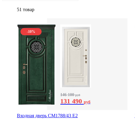
51 товар
-10%
146 100
руб
131 490
руб
Входная дверь СМ1788/43 E2