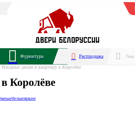
Фурнитура
Распродажа
Входные двери в квартиру в Королёве
 в Королёве
ёмные
белые
яркие