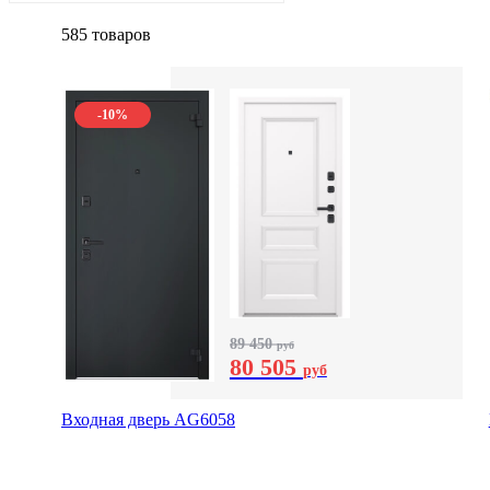
585 товаров
-10%
89 450
руб
80 505
руб
Входная дверь AG6058