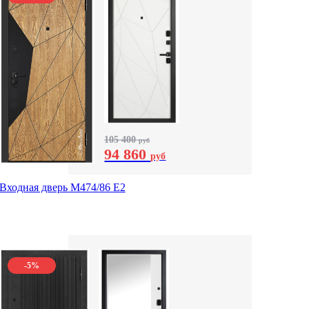
105 400
руб
94 860
руб
Входная дверь М474/86 Е2
-5%