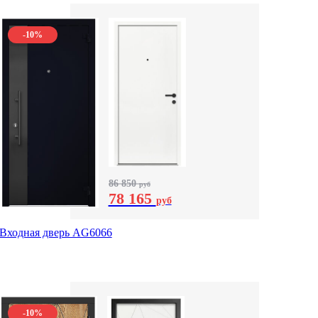
-10%
86 850
руб
78 165
руб
Входная дверь AG6066
-10%