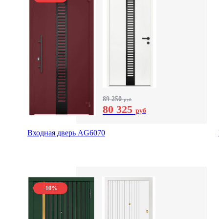
89 250
руб
80 325
руб
Входная дверь AG6070
-10%