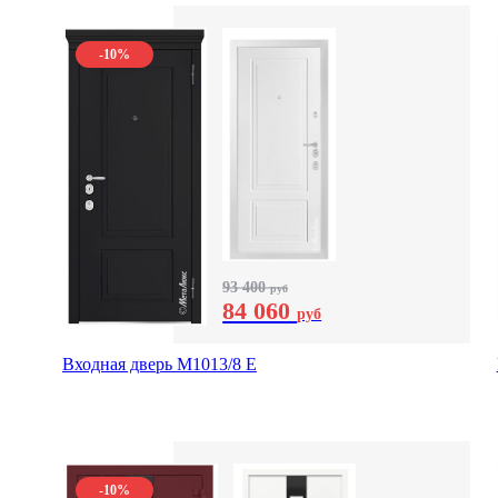
-10%
93 400
руб
84 060
руб
Входная дверь М1013/8 E
-10%