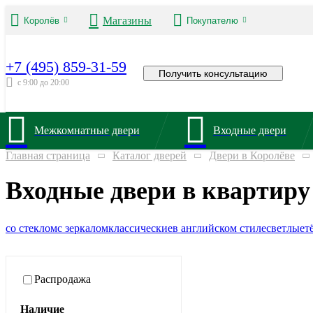
Магазины
Королёв
Покупателю
+7 (495) 859-31-59
Получить консультацию
с 9:00 до 20:00
Межкомнатные двери
Входные двери
Главная страница
Каталог дверей
Двери в Королёве
Входные двери в квартиру
со стеклом
с зеркалом
классические
в английском стиле
светлые
т
Распродажа
Наличие