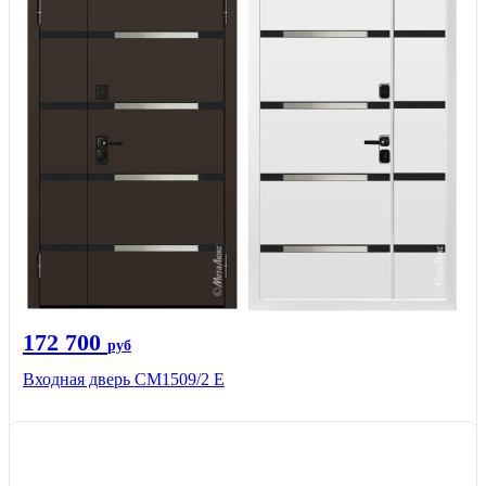
172 700
руб
Входная дверь CМ1509/2 Е