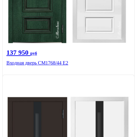
137 950
руб
Входная дверь СМ1768/44 Е2