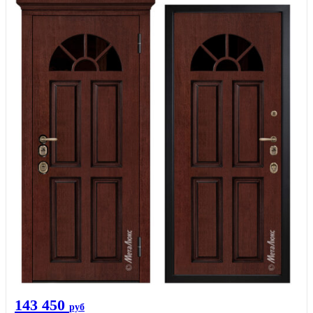
143 450
руб