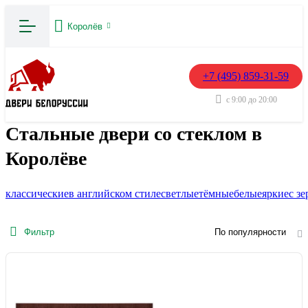
Королёв
+7 (495) 859-31-59
с 9:00 до 20:00
Стальные двери со стеклом в
Королёве
классические
в английском стиле
светлые
тёмные
белые
яркие
с з
Фильтр
По популярности