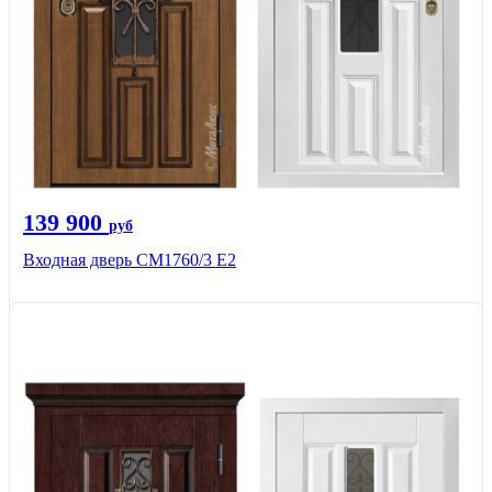
139 900
руб
Входная дверь CМ1760/3 Е2