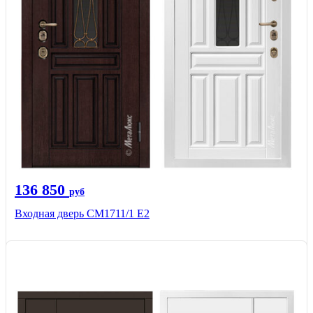
136 850
руб
Входная дверь CМ1711/1 Е2