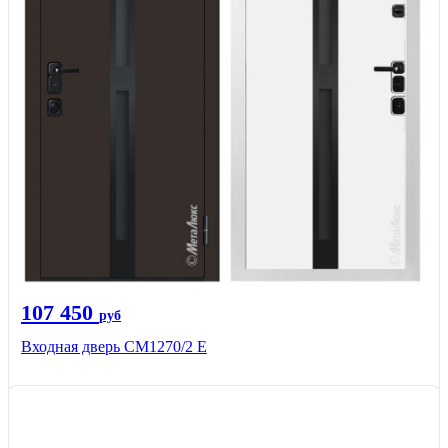
107 450
руб
Входная дверь CМ1270/2 Е