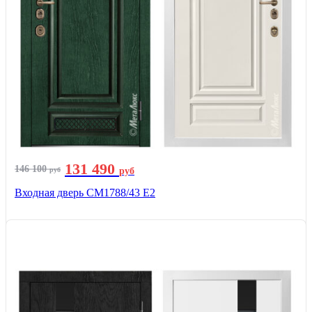
131 490
146 100
руб
руб
Входная дверь СМ1788/43 E2