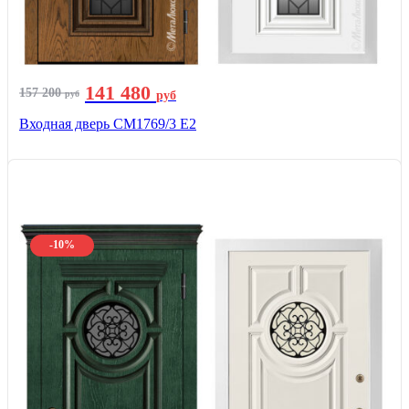
141 480
157 200
руб
руб
Входная дверь СМ1769/3 Е2
-10%