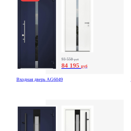
93 550
руб
84 195
руб
Входная дверь AG6049