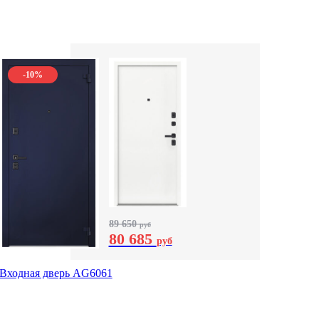
-10%
89 650
руб
80 685
руб
Входная дверь AG6061