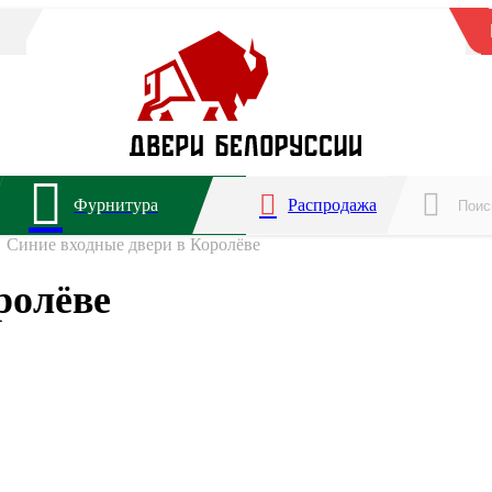
Фурнитура
Распродажа
Синие входные двери в Королёве
ролёве