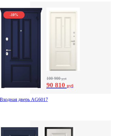
-10%
100 900
руб
90 810
руб
Входная дверь AG6017