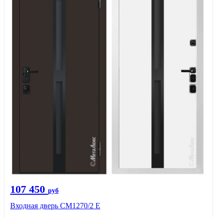
107 450
руб
Входная дверь CМ1270/2 Е