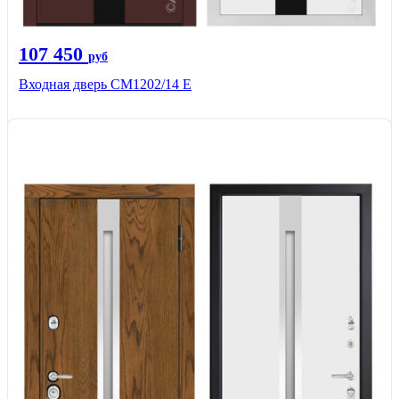
107 450
руб
Входная дверь CМ1202/14 Е