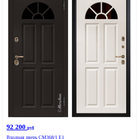
92 200
руб
Входная дверь СМ368/1 Е1