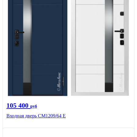
105 400
руб
Входная дверь CМ1209/64 Е