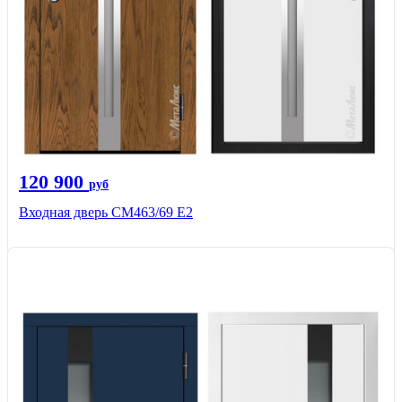
120 900
руб
Входная дверь СМ463/69 Е2