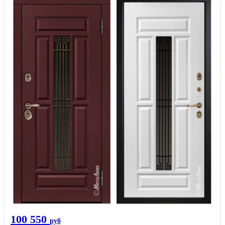
100 550
руб