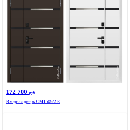
172 700
руб
Входная дверь CМ1509/2 Е