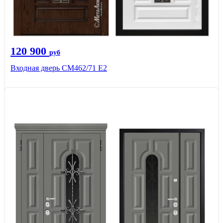
120 900
руб
Входная дверь СМ462/71 Е2