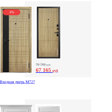
-5%
70 700
руб
67 165
руб
Входная дверь М727