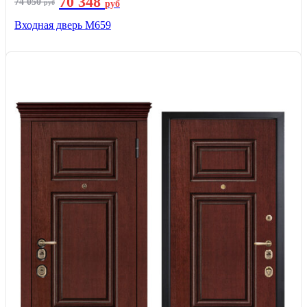
70 348
74 050
руб
руб
Входная дверь М659