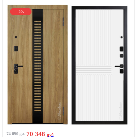
-5%
70 348
74 050
руб
руб