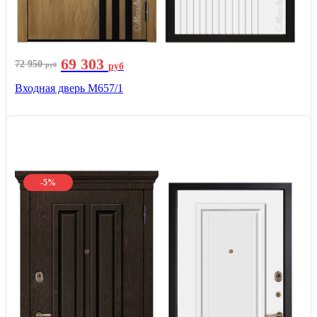
69 303
72 950
руб
руб
Входная дверь М657/1
-5%