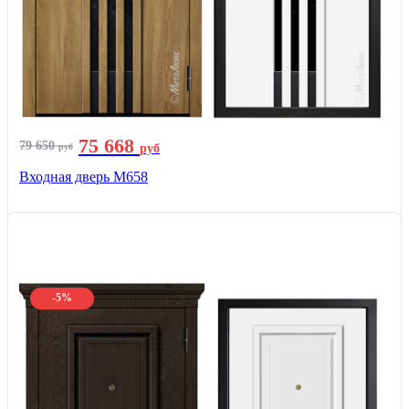
75 668
79 650
руб
руб
Входная дверь М658
-5%