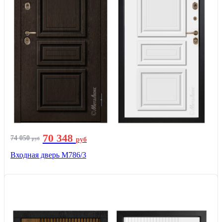
70 348
74 050
руб
руб
Входная дверь М786/3