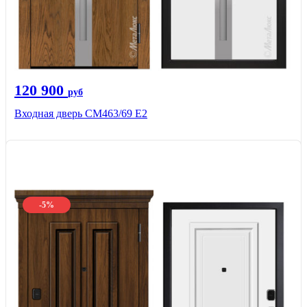
120 900
руб
Входная дверь СМ463/69 Е2
-5%