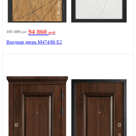
94 860
105 400
руб
руб
Входная дверь М474/86 Е2