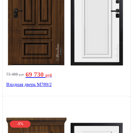
69 730
73 400
руб
руб
Входная дверь М789/2
-5%