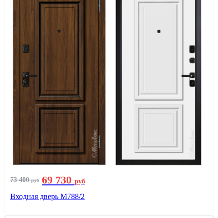
69 730
73 400
руб
руб
Входная дверь М788/2