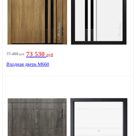
73 530
77 400
руб
руб
Входная дверь М660