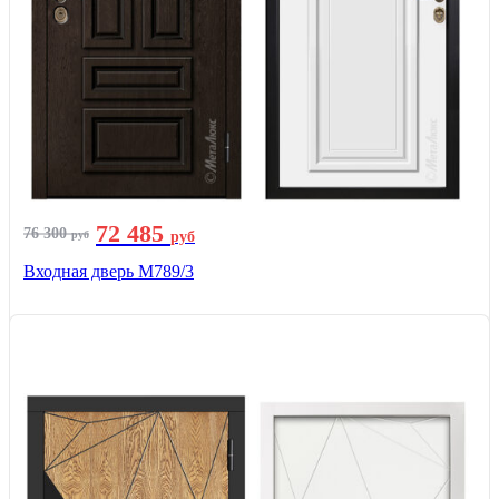
72 485
76 300
руб
руб
Входная дверь М789/3