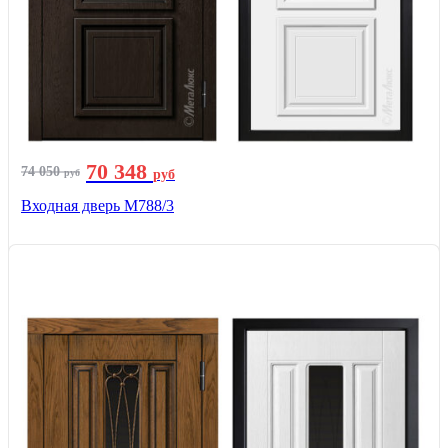
70 348
74 050
руб
руб
Входная дверь М788/3