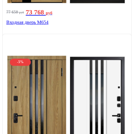
73 768
77 650
руб
руб
Входная дверь М654
-5%