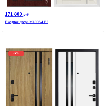
171 800
руб
Входная дверь М1806/4 Е2
-5%