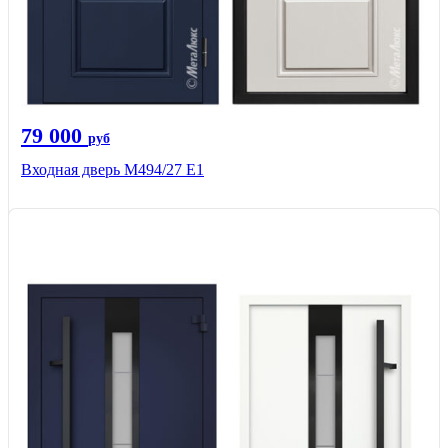
79 000
руб
Входная дверь М494/27 Е1