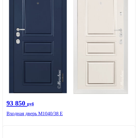
93 850
руб
Входная дверь М1040/38 Е