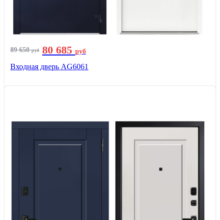
80 685
89 650
руб
руб
Входная дверь AG6061