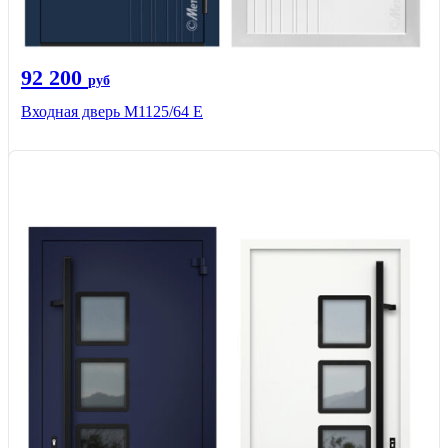
92 200
руб
Входная дверь М1125/64 Е