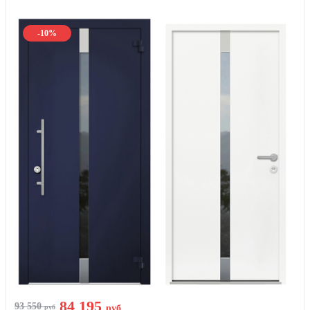
-10%
84 195
93 550
руб
руб