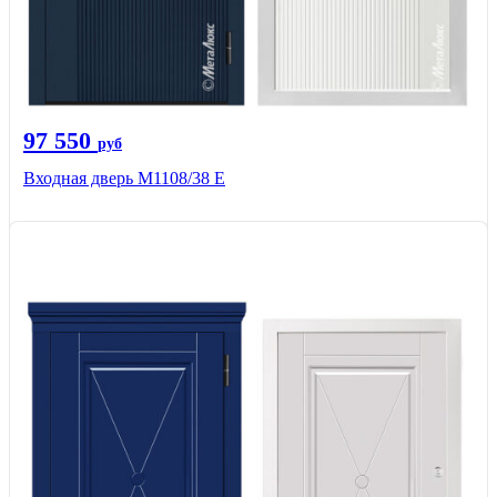
97 550
руб
Входная дверь М1108/38 E