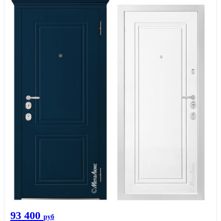
93 400
руб