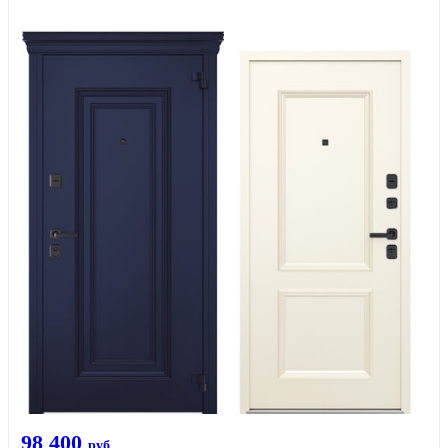
98 400
руб