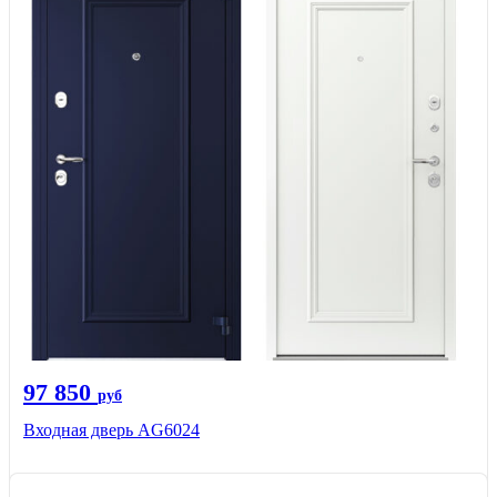
97 850
руб
Входная дверь AG6024