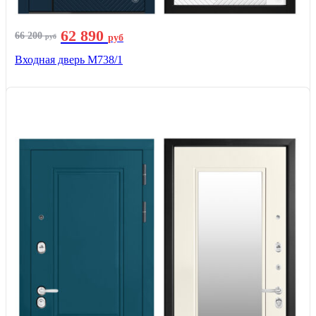
62 890
66 200
руб
руб
Входная дверь М738/1