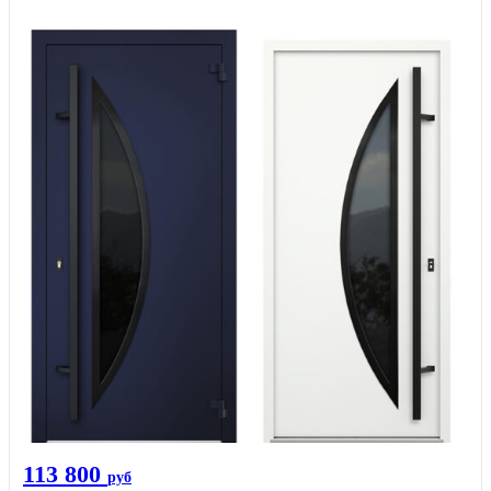
113 800
руб