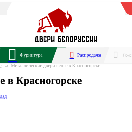
Фурнитура
Распродажа
е
Металлические двери венге в Красногорске
е в Красногорске
лад