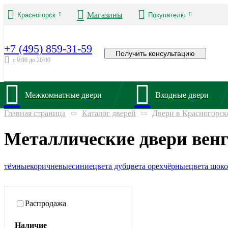
Магазины
Красногорск
Покупателю
+7 (495) 859-31-59
Получить консультацию
с 9:00 до 20:00
Межкомнатные двери
Входные двери
Главная страница
Каталог дверей
Двери в Красногорск
Металлические двери венг
тёмные
коричневые
синие
цвета дуб
цвета орех
чёрные
цвета шоко
Распродажа
Наличие