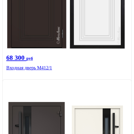
68 300
руб
Входная дверь М412/1