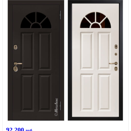
92 200
руб