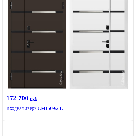
172 700
руб
Входная дверь CМ1509/2 Е