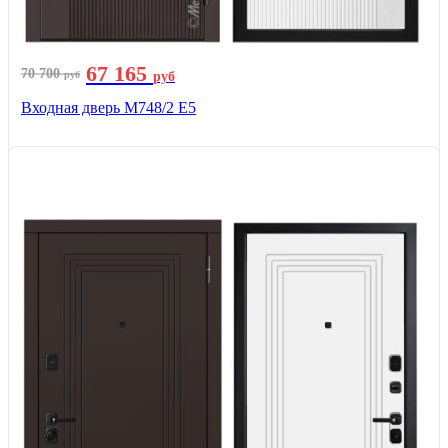
67 165
70 700
руб
руб
Входная дверь М748/2 Е5