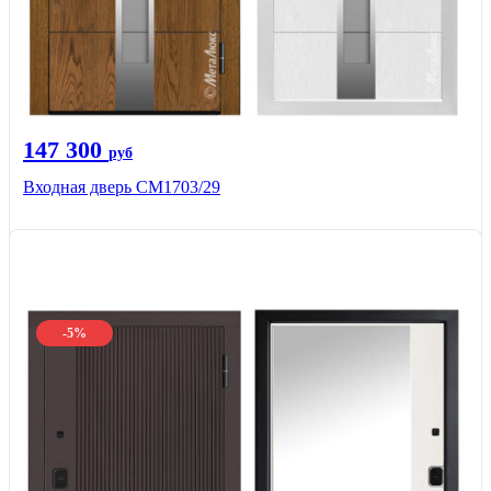
147 300
руб
Входная дверь СМ1703/29
-5%