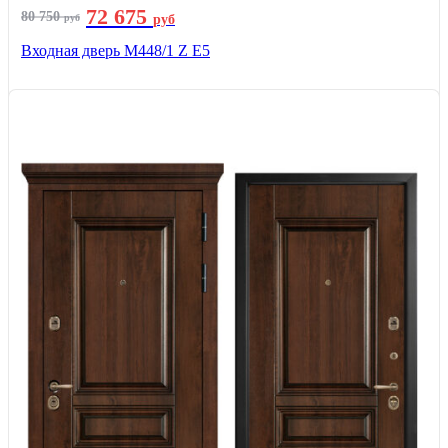
72 675
80 750
руб
руб
Входная дверь М448/1 Z Е5