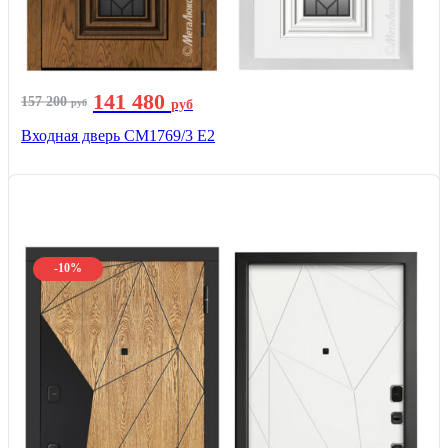
141 480
157 200
руб
руб
Входная дверь СМ1769/3 Е2
-10%