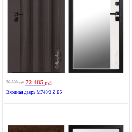
72 485
76 300
руб
руб
Входная дверь М748/3 Z Е5