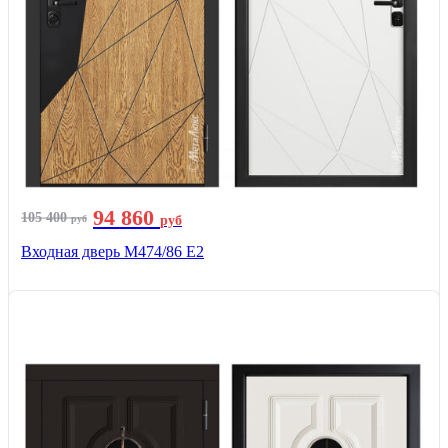
94 860
105 400
руб
руб
Входная дверь М474/86 Е2