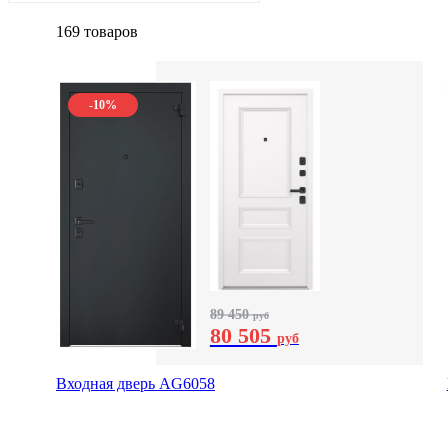
169 товаров
-10%
89 450
руб
80 505
руб
Входная дверь AG6058