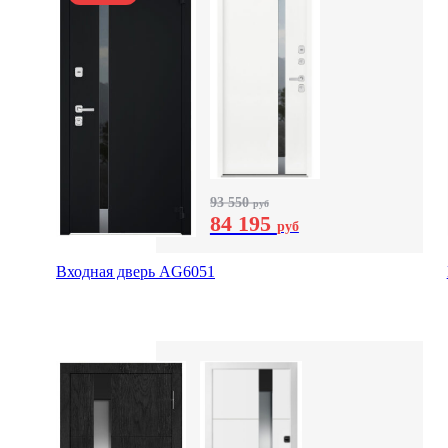
93 550
руб
84 195
руб
Входная дверь AG6051