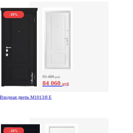
-10%
93 400
руб
84 060
руб
Входная дверь М1013/8 E
-10%