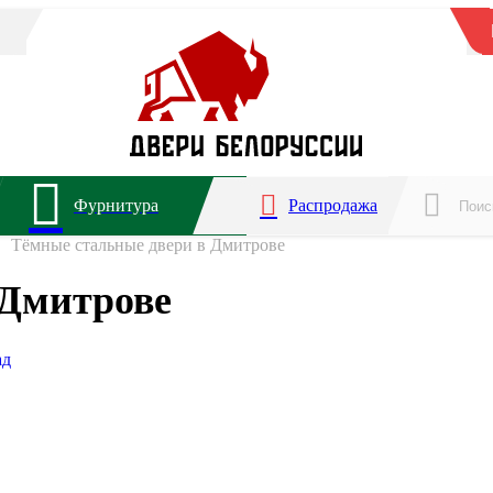
Фурнитура
Распродажа
Тёмные стальные двери в Дмитрове
 Дмитрове
ад