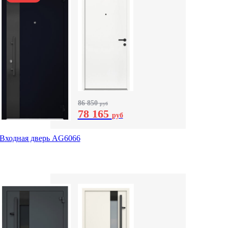
86 850
руб
78 165
руб
Входная дверь AG6066