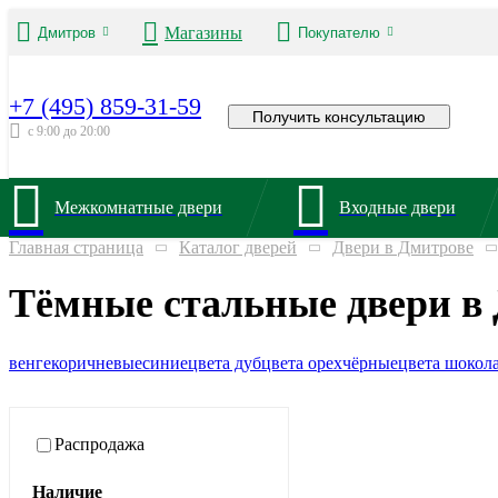
Магазины
Дмитров
Покупателю
+7 (495) 859-31-59
Получить консультацию
с 9:00 до 20:00
Межкомнатные двери
Входные двери
Главная страница
Каталог дверей
Двери в Дмитрове
Тёмные стальные двери в
венге
коричневые
синие
цвета дуб
цвета орех
чёрные
цвета шокол
Распродажа
Наличие