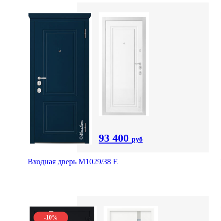
93 400
руб
Входная дверь М1029/38 E
-10%