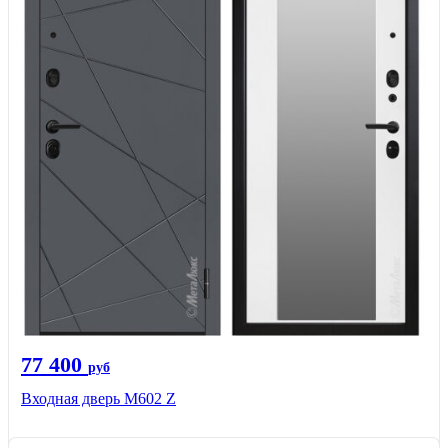
77 400
руб
Входная дверь М602 Z