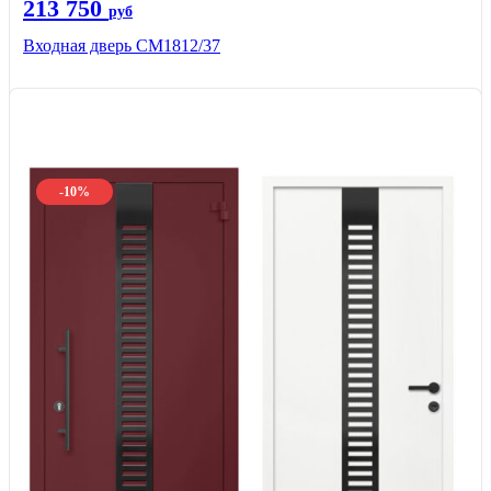
213 750
руб
Входная дверь СМ1812/37
-10%