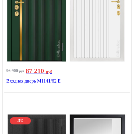
87 210
96 900
руб
руб
Входная дверь М1141/62 Е
-5%