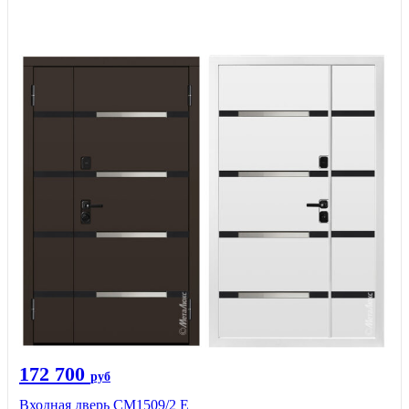
172 700
руб
Входная дверь CМ1509/2 Е