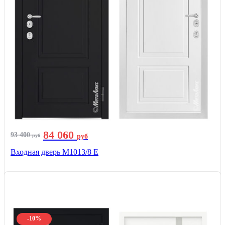
84 060
93 400
руб
руб
Входная дверь М1013/8 E
-10%