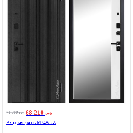
68 210
71 800
руб
руб
Входная дверь М748/5 Z