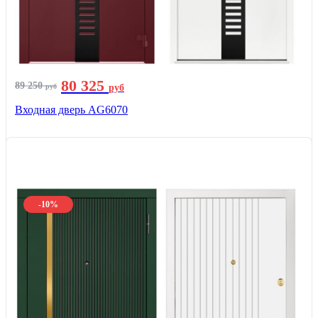
80 325
89 250
руб
руб
Входная дверь AG6070
-10%