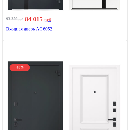
84 015
93 350
руб
руб
Входная дверь AG6052
-10%