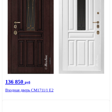
136 850
руб
Входная дверь CМ1711/1 Е2