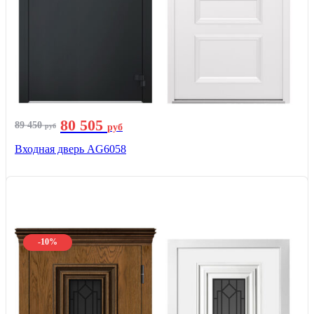
80 505
89 450
руб
руб
Входная дверь AG6058
-10%