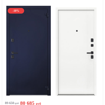
-10%
80 685
89 650
руб
руб