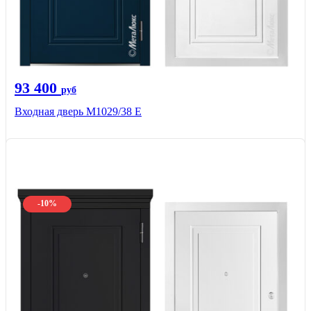
93 400
руб
Входная дверь М1029/38 E
-10%