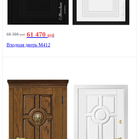
61 470
68 300
руб
руб
Входная дверь М412