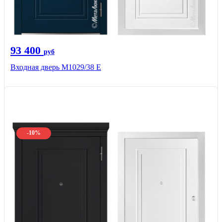
93 400
руб
Входная дверь М1029/38 E
-10%