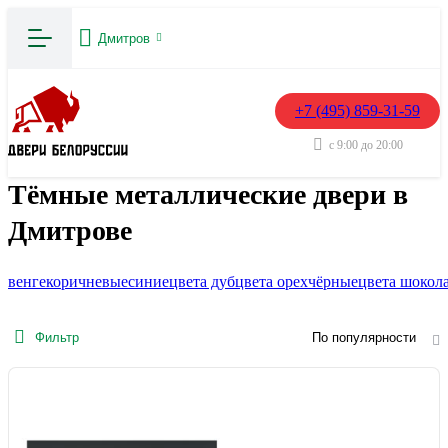
Дмитров
+7 (495) 859-31-59
с 9:00 до 20:00
Тёмные металлические двери в
Дмитрове
венге
коричневые
синие
цвета дуб
цвета орех
чёрные
цвета шокол
Фильтр
По популярности