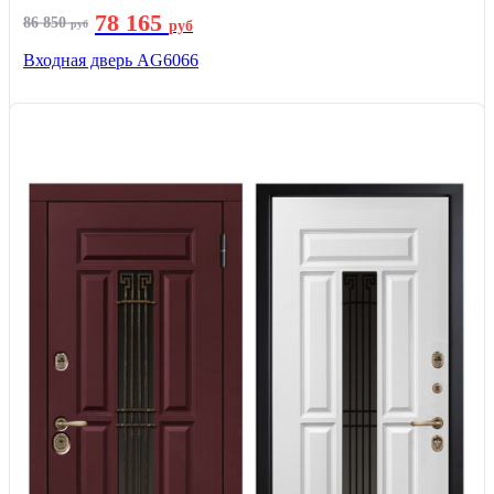
78 165
86 850
руб
руб
Входная дверь AG6066