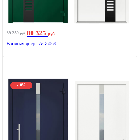
80 325
89 250
руб
руб
Входная дверь AG6069
-10%