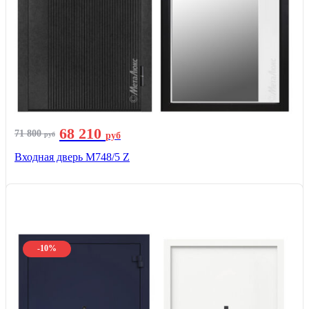
68 210
71 800
руб
руб
Входная дверь М748/5 Z
-10%