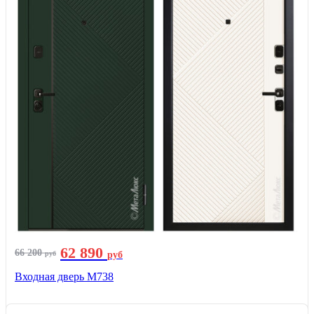
62 890
66 200
руб
руб
Входная дверь М738