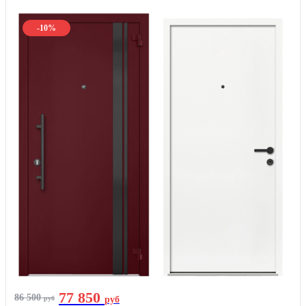
-10%
77 850
86 500
руб
руб