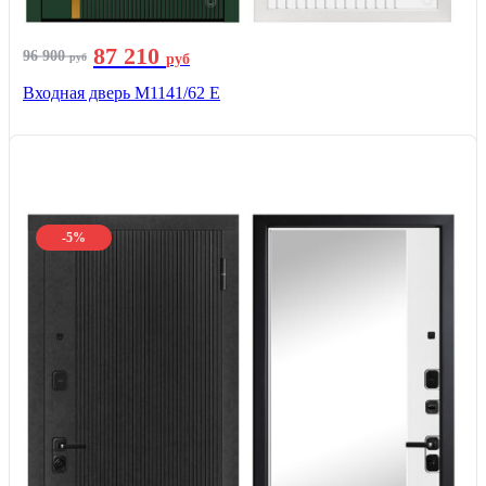
87 210
96 900
руб
руб
Входная дверь М1141/62 Е
-5%