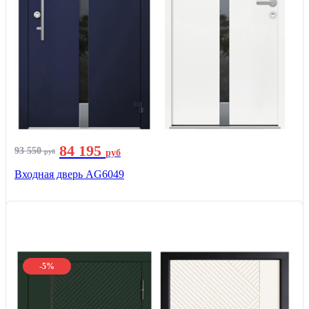
84 195
93 550
руб
руб
Входная дверь AG6049
-5%