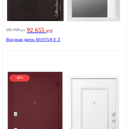
92 655
102 950
руб
руб
Входная дверь М1055/8 Е Z
-10%