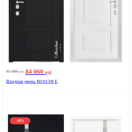
84 060
93 400
руб
руб
Входная дверь М1013/8 E
-10%