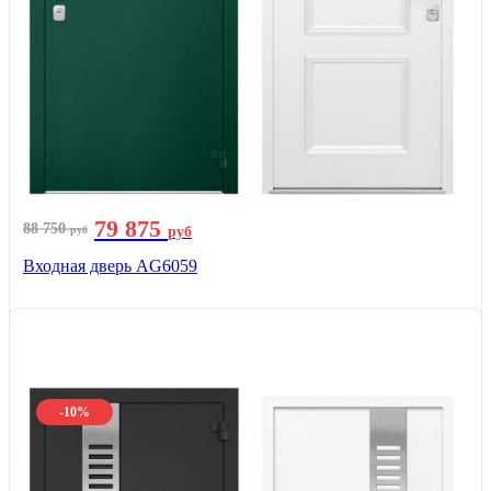
79 875
88 750
руб
руб
Входная дверь AG6059
-10%