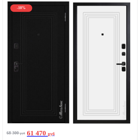
-10%
61 470
68 300
руб
руб