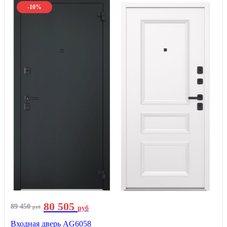
-10%
80 505
89 450
руб
руб
Входная дверь AG6058