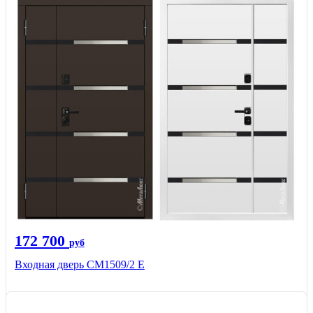
172 700
руб
Входная дверь CМ1509/2 Е