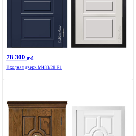
78 300
руб
Входная дверь М483/28 Е1