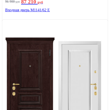
87 210
96 900
руб
руб
Входная дверь М1141/62 Е