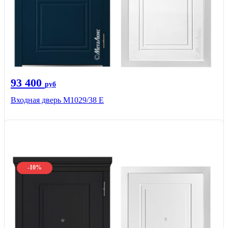
93 400
руб
Входная дверь М1029/38 E
-10%