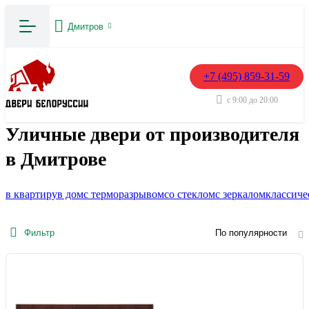
Дмитров
+7 (495) 859-31-59
с 9:00 до 20:00
Уличные двери от производителя
в Дмитрове
в квартиру
в дом
с терморазрывом
со стеклом
с зеркалом
классиче
Фильтр
По популярности