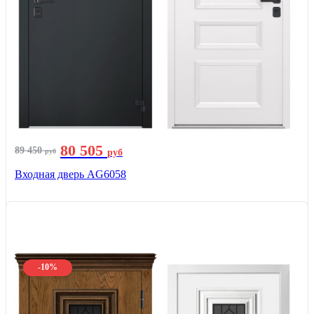
80 505
89 450
руб
руб
Входная дверь AG6058
-10%