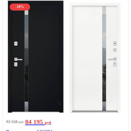
-10%
84 195
93 550
руб
руб