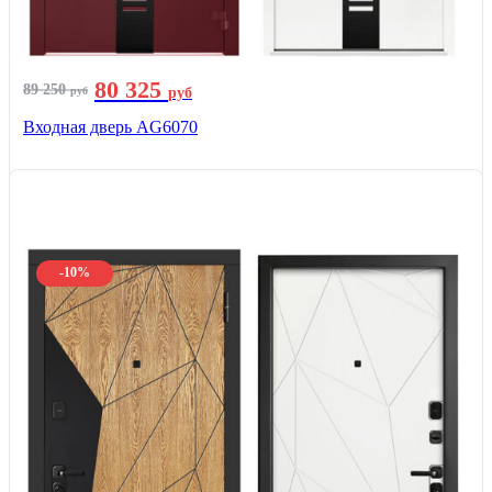
80 325
89 250
руб
руб
Входная дверь AG6070
-10%