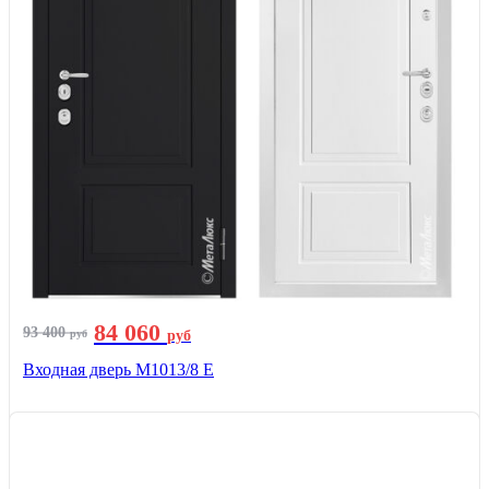
84 060
93 400
руб
руб
Входная дверь М1013/8 E