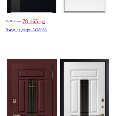
78 165
86 850
руб
руб
Входная дверь AG6066