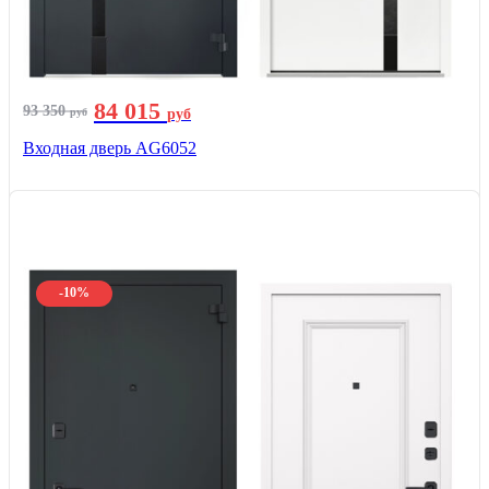
84 015
93 350
руб
руб
Входная дверь AG6052
-10%