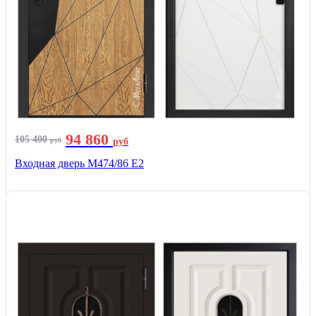
94 860
105 400
руб
руб
Входная дверь М474/86 Е2