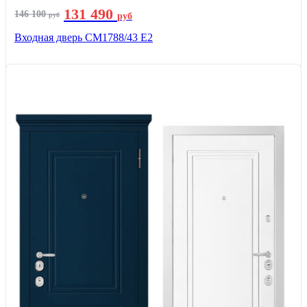
131 490
146 100
руб
руб
Входная дверь СМ1788/43 E2