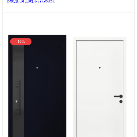
Входная дверь AG6051
-10%