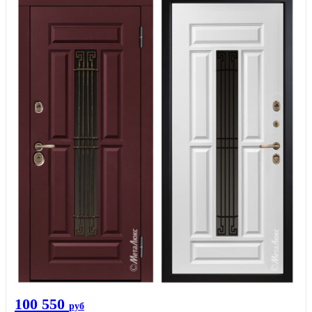
100 550
руб