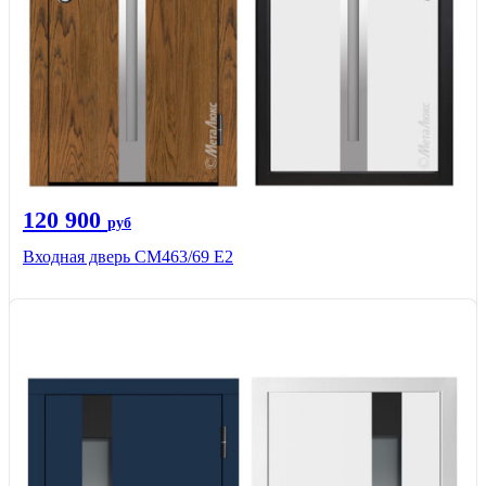
120 900
руб
Входная дверь СМ463/69 Е2