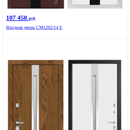
107 450
руб
Входная дверь CМ1202/14 Е