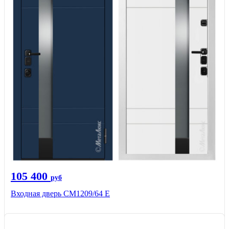
105 400
руб
Входная дверь CМ1209/64 Е