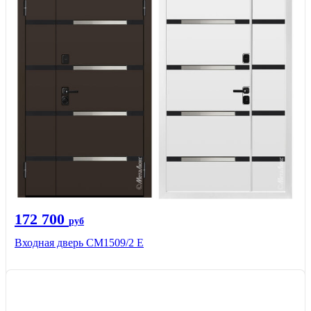
172 700
руб
Входная дверь CМ1509/2 Е