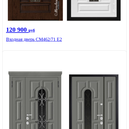
120 900
руб
Входная дверь СМ462/71 Е2