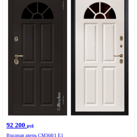
92 200
руб
Входная дверь СМ368/1 Е1