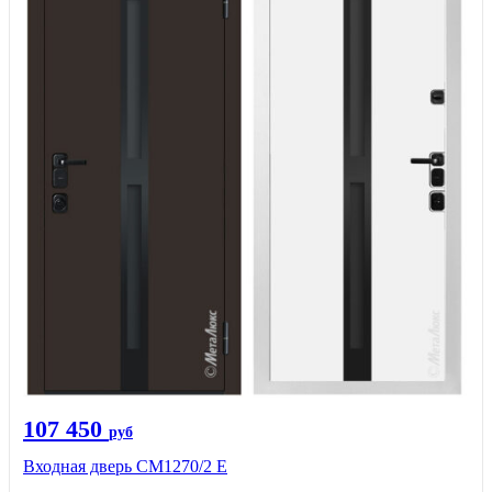
107 450
руб
Входная дверь CМ1270/2 Е