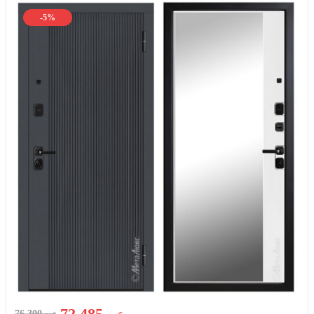
-5%
72 485
76 300