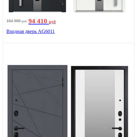
94 410
104 900
руб
руб
Входная дверь AG6011