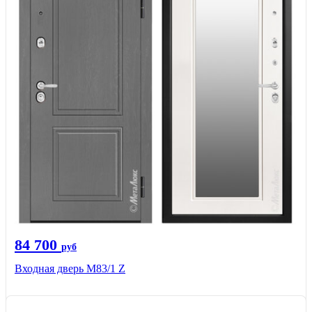
84 700
руб
Входная дверь M83/1 Z