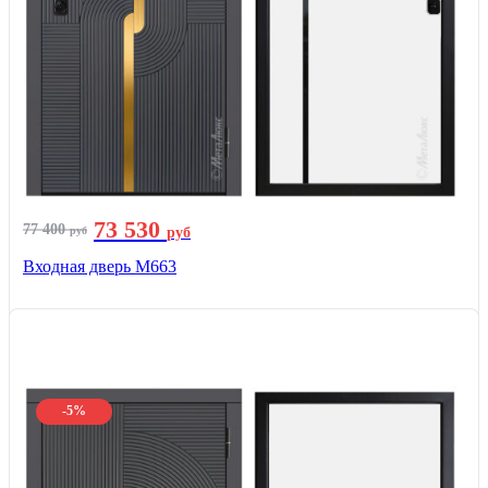
73 530
77 400
руб
руб
Входная дверь М663
-5%