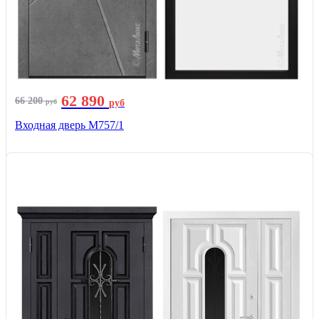
62 890
66 200
руб
руб
Входная дверь М757/1