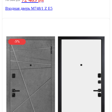
руб
руб
Входная дверь М748/1 Z Е5
-5%