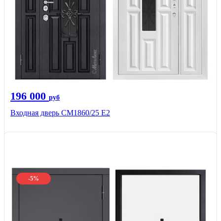
196 000
руб
Входная дверь СМ1860/25 Е2
-5%