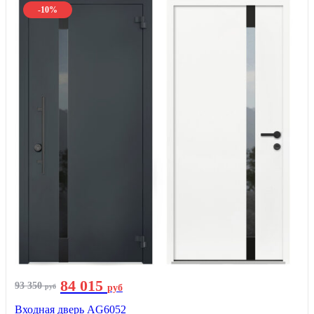
-10%
84 015
93 350
руб
руб
Входная дверь AG6052