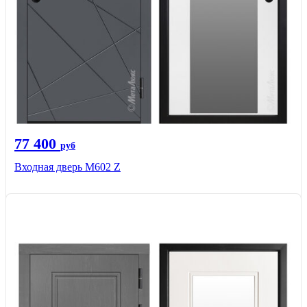
77 400
руб
Входная дверь М602 Z