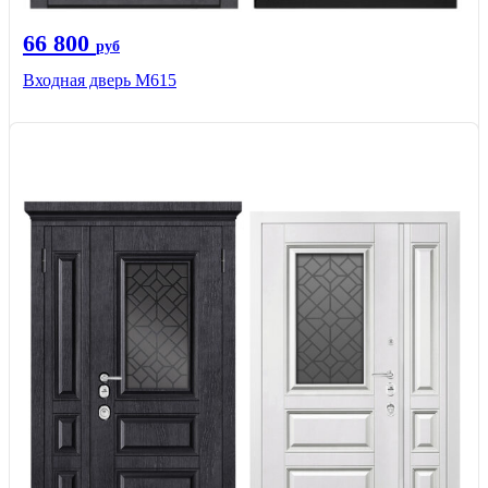
66 800
руб
Входная дверь М615