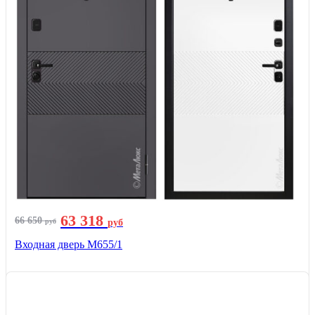
63 318
66 650
руб
руб
Входная дверь М655/1