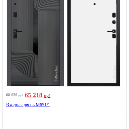
65 218
68 650
руб
руб
Входная дверь М651/1