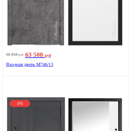
63 508
66 850
руб
руб
Входная дверь М746/13
-5%