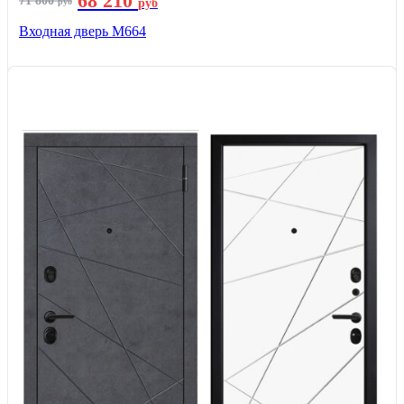
68 210
71 800
руб
руб
Входная дверь М664