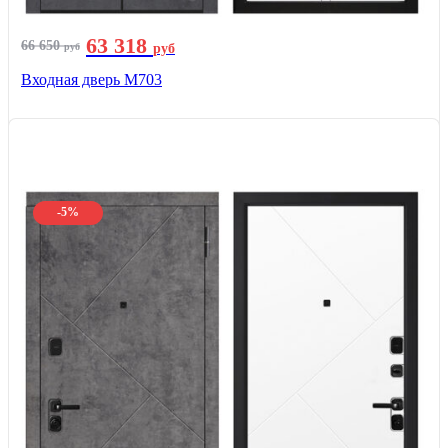
63 318
66 650
руб
руб
Входная дверь М703
-5%