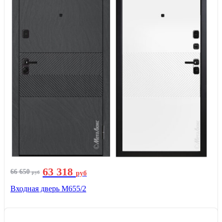
63 318
66 650
руб
руб
Входная дверь М655/2