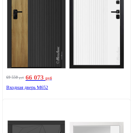
66 073
69 550
руб
руб
Входная дверь М652