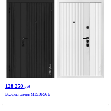
128 250
руб
Входная дверь М1518/56 Е