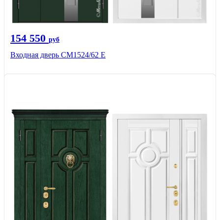
154 550
руб
Входная дверь CМ1524/62 Е