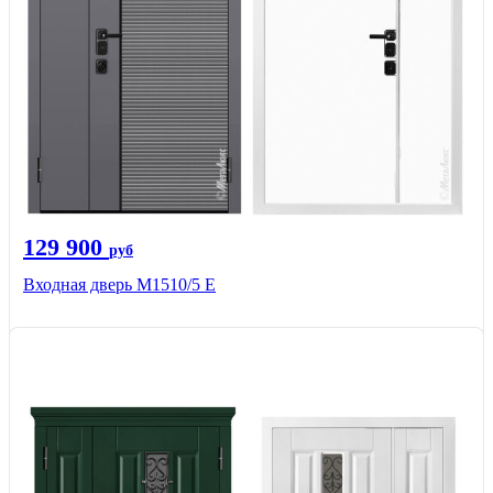
129 900
руб
Входная дверь М1510/5 Е