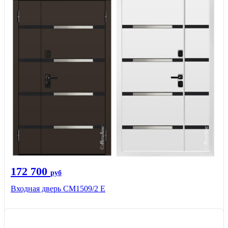
172 700
руб
Входная дверь CМ1509/2 Е