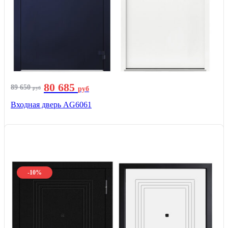
80 685
89 650
руб
руб
Входная дверь AG6061
-10%