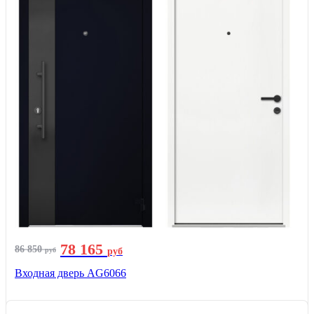
78 165
86 850
руб
руб
Входная дверь AG6066