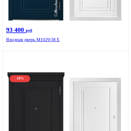
93 400
руб
Входная дверь М1029/38 E
-10%