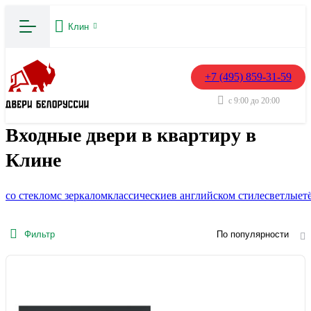
Клин
+7 (495) 859-31-59
с 9:00 до 20:00
Входные двери в квартиру в
Клине
со стеклом
с зеркалом
классические
в английском стиле
светлые
т
Фильтр
По популярности