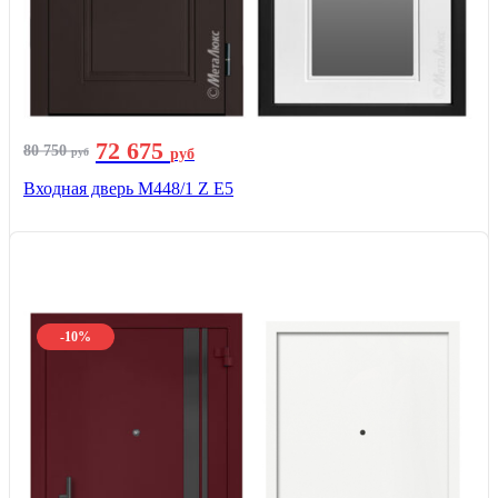
72 675
80 750
руб
руб
Входная дверь М448/1 Z Е5
-10%