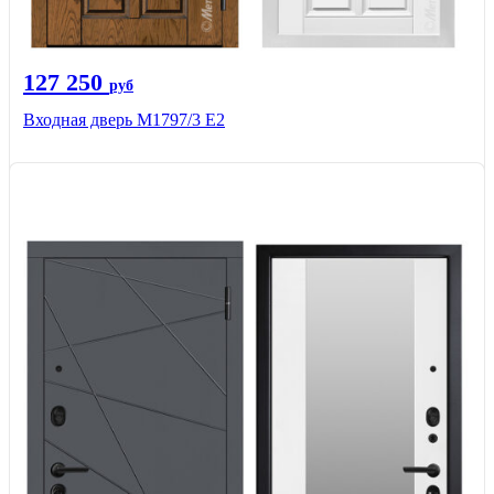
127 250
руб
Входная дверь М1797/3 Е2