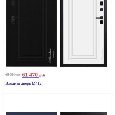
61 470
68 300
руб
руб
Входная дверь М412