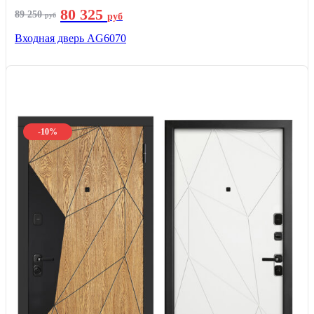
80 325
89 250
руб
руб
Входная дверь AG6070
-10%