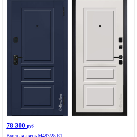
78 300
руб
Входная дверь М483/28 Е1