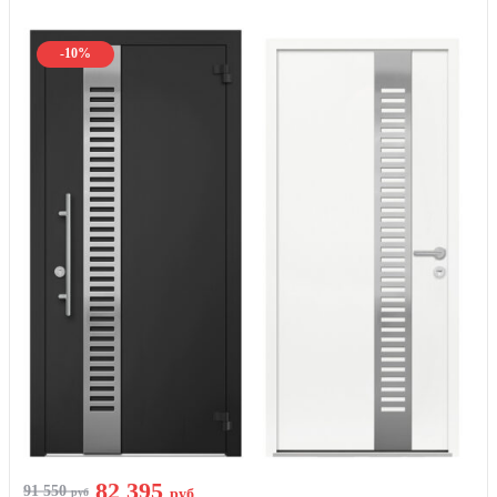
-10%
82 395
91 550
руб
руб