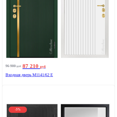
87 210
96 900
руб
руб
Входная дверь М1141/62 Е
-5%