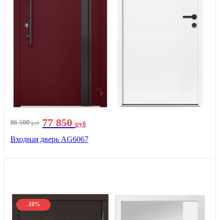
77 850
86 500
руб
руб
Входная дверь AG6067
-10%