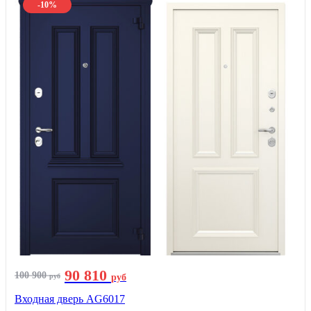
-10%
90 810
100 900
руб
руб
Входная дверь AG6017