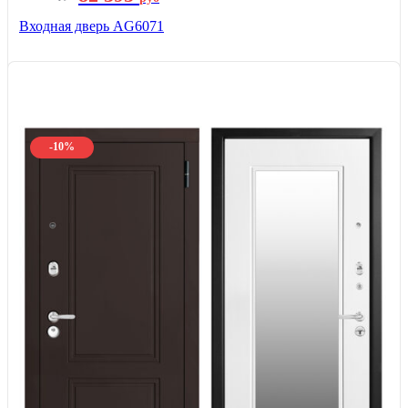
Входная дверь AG6071
-10%