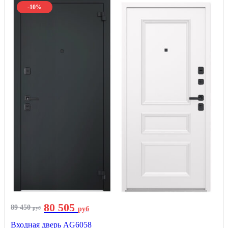
-10%
80 505
89 450
руб
руб
Входная дверь AG6058