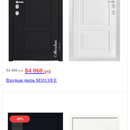
84 060
93 400
руб
руб
Входная дверь М1013/8 E
-10%