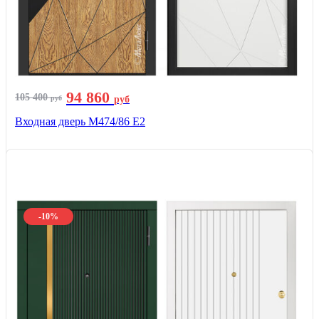
94 860
105 400
руб
руб
Входная дверь М474/86 Е2
-10%