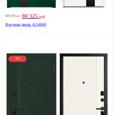
80 325
89 250
руб
руб
Входная дверь AG6069
-5%