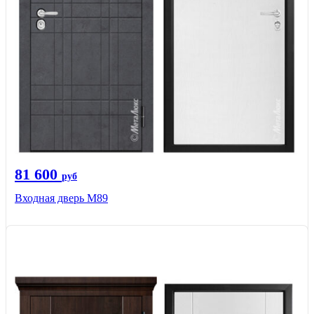
81 600
руб
Входная дверь M89