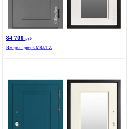
84 700
руб
Входная дверь M83/1 Z