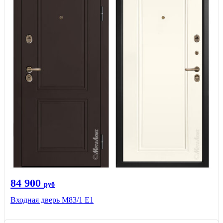
84 900
руб
Входная дверь M83/1 Е1