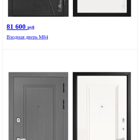
81 600
руб
Входная дверь M84