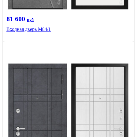
81 600
руб
Входная дверь M84/1