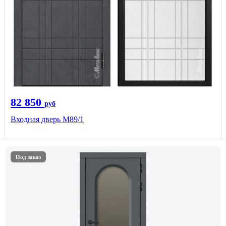
82 850
руб
Входная дверь M89/1
Под заказ