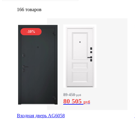
166 товаров
-10%
89 450
руб
80 505
руб
Входная дверь AG6058