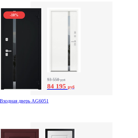
-10%
93 550
руб
84 195
руб
Входная дверь AG6051