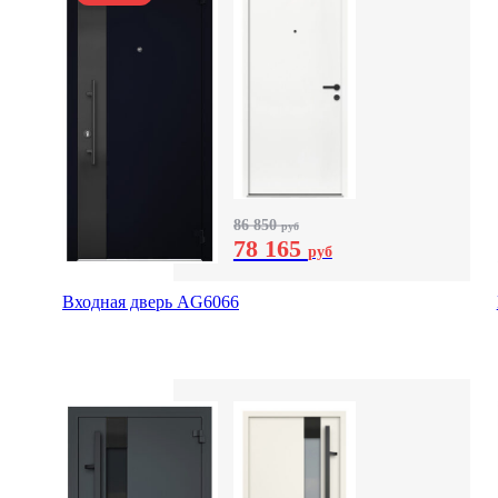
86 850
руб
78 165
руб
Входная дверь AG6066