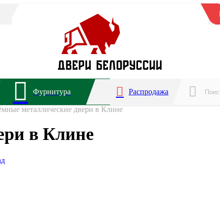
Фурнитура
Распродажа
ёмные металлические двери в Клине
ери в Клине
ад