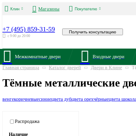
Магазины
Клин
Покупателю
+7 (495) 859-31-59
Получить консультацию
с 9:00 до 20:00
Межкомнатные двери
Входные двери
Главная страница
Каталог дверей
Двери в Клине
Т
Тёмные металлические дв
венге
коричневые
синие
цвета дуб
цвета орех
чёрные
цвета шокол
Распродажа
Наличие