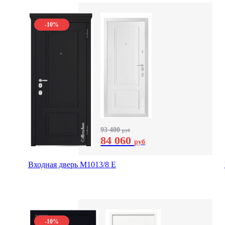
-10%
93 400
руб
84 060
руб
Входная дверь М1013/8 E
-10%