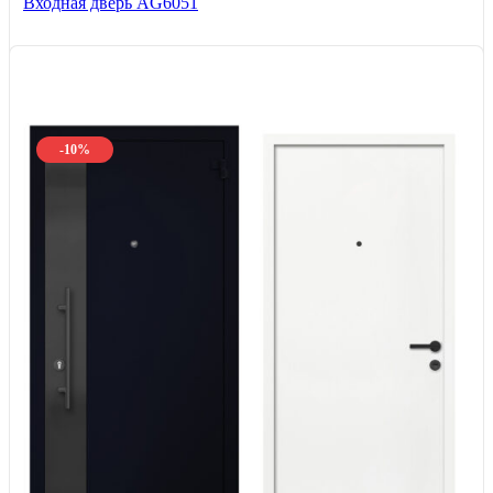
Входная дверь AG6051
-10%