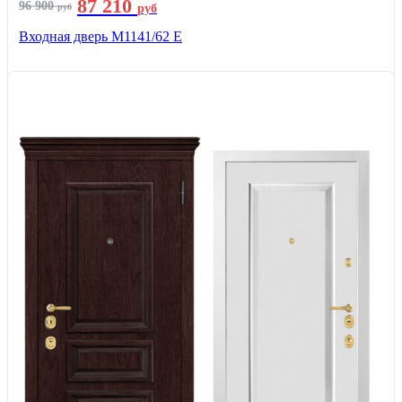
87 210
96 900
руб
руб
Входная дверь М1141/62 Е