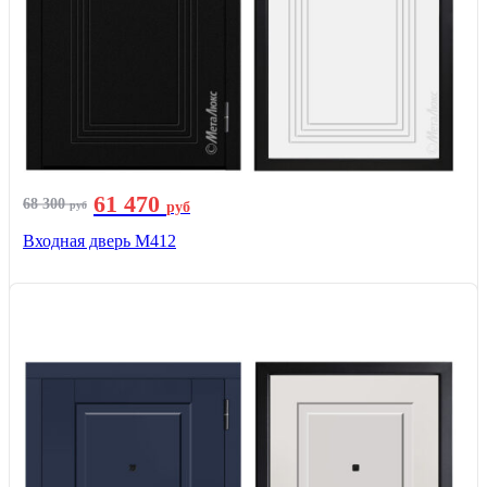
61 470
68 300
руб
руб
Входная дверь М412