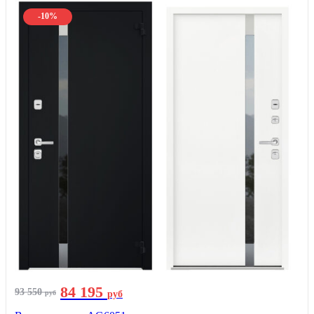
-10%
84 195
93 550
руб
руб