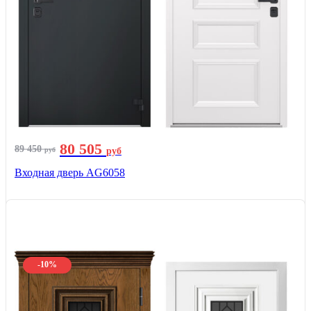
80 505
89 450
руб
руб
Входная дверь AG6058
-10%