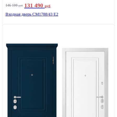
131 490
146 100
руб
руб
Входная дверь СМ1788/43 E2