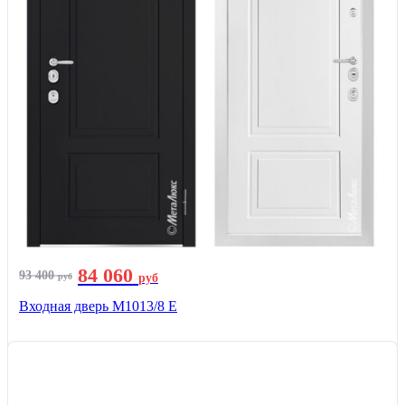
84 060
93 400
руб
руб
Входная дверь М1013/8 E