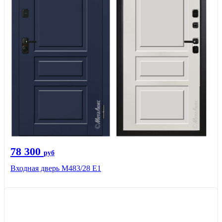
78 300
руб
Входная дверь М483/28 Е1