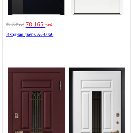
78 165
86 850
руб
руб
Входная дверь AG6066