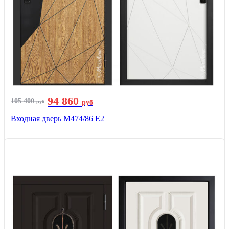
94 860
105 400
руб
руб
Входная дверь М474/86 Е2