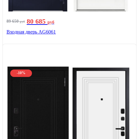
80 685
89 650
руб
руб
Входная дверь AG6061
-10%