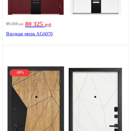
80 325
89 250
руб
руб
Входная дверь AG6070
-10%