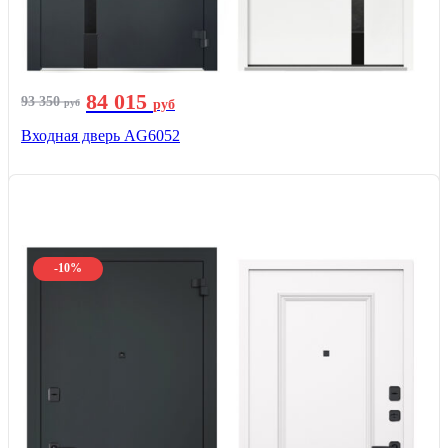
84 015
93 350
руб
руб
Входная дверь AG6052
-10%