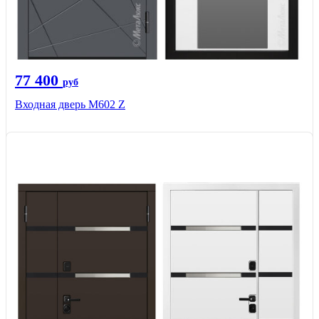
77 400
руб
Входная дверь М602 Z