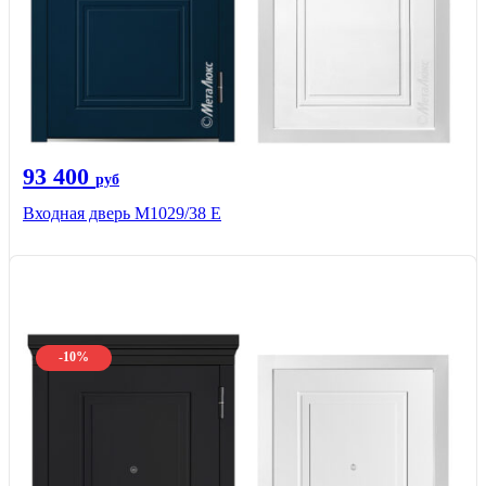
93 400
руб
Входная дверь М1029/38 E
-10%