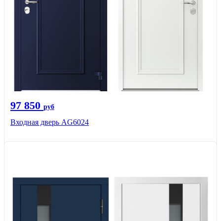
97 850
руб
Входная дверь AG6024