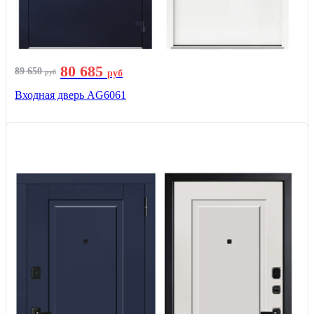
80 685
89 650
руб
руб
Входная дверь AG6061