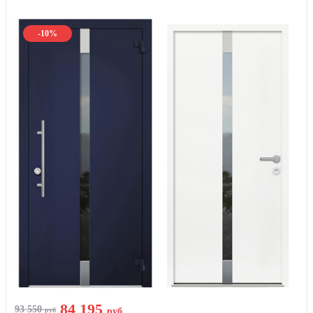
-10%
84 195
93 550
руб
руб