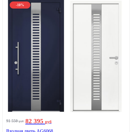
-10%
82 395
91 550
руб
руб
Входная дверь AG6068