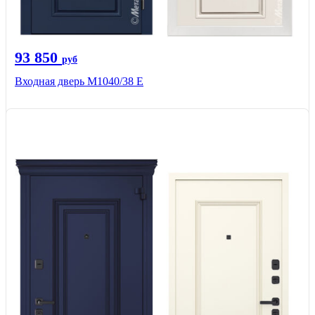
93 850
руб
Входная дверь М1040/38 Е