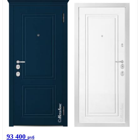
93 400
руб