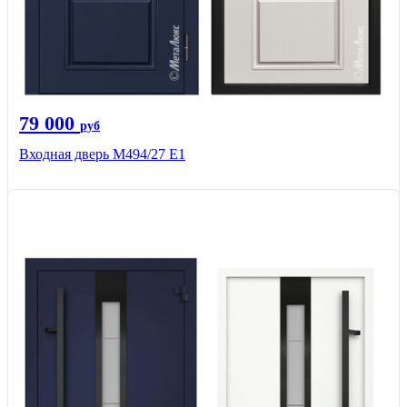
79 000
руб
Входная дверь М494/27 Е1