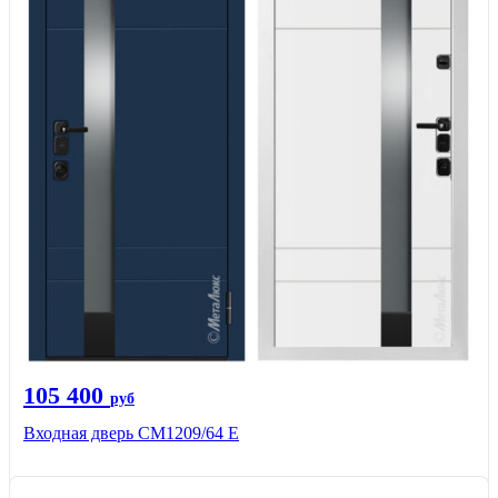
105 400
руб
Входная дверь CМ1209/64 Е