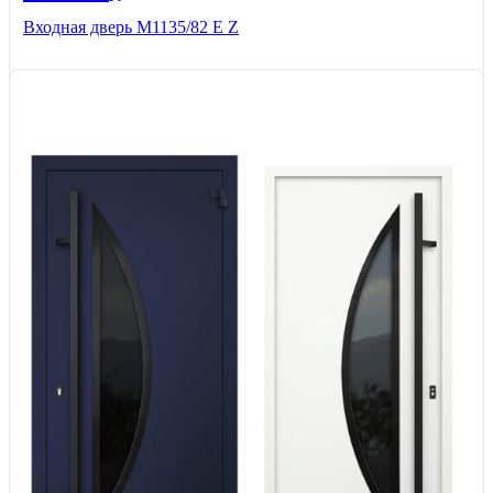
Входная дверь М1135/82 Е Z