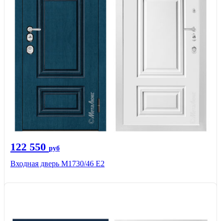
122 550
руб
Входная дверь М1730/46 Е2