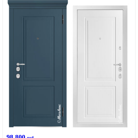
98 800
руб