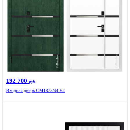
192 700
руб
Входная дверь СМ1872/44 Е2