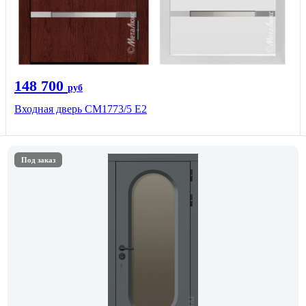
148 700
руб
Входная дверь СМ1773/5 Е2
Под заказ