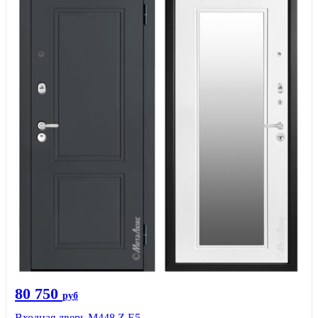
80 750
руб
Входная дверь М448 Z Е5