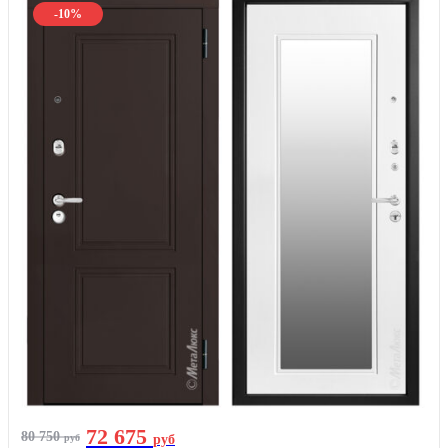
-10%
72 675
80 750
руб
руб