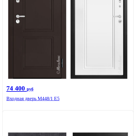
74 400
руб
Входная дверь М448/1 Е5